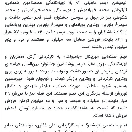
انیمیشن «پسر دلفینی ۲» به تهیه‌کنندگی محمدامین همدانی،
کارگردانی محمد خیراندیش و نویسندگی محمدخیراندیش و محمد
شکوهی نیز در چهل و سومین جشنواره فیلم فجر حضور داشت و
سیمرغ بلورین بهترین پویانمایی و سیمرغ بلورین بهترین پویانمایی
از نگاه تماشاگران را به دست آورد. «پسر دلفینی ۲» با فروش ۵۷ هزار
و ۶۶۲ بلیت، فروشی معادل سه میلیارد و هفتصد و نود و پنج
میلیون تومان داشته است.
فیلم سینمایی موزیکال «بامبولک» به کارگردانی آرش معیریان و
تهیه‌کنندگی بهروز مفید در سی‌وششمین جشنواره بین‌المللی فیلم‌های
کودکان و نوجوانان حضور داشت و توانست برنده ۲ پروانه زرین برای
بهترین کارگردانی و بهترین بازیگر کودک و نوجوان شود. امیرحسین
رستمی، شهره سلطانی، مهرداد ضیایی، نیلوفر شهیدی و دانیال
نوروش ازجمله بازیگران این فیلم هستند. این فیلم نیز با فروش ۳۹
هزار بلیت، دو میلیارد و سیصد و سی و دو میلیون تومان فروش
داشته که نسبت به هفته گذشته حدود دو میلیارد تومان کاهش
فروش داشته است.
فیلم سینمایی «پیشمرگ» به کارگردانی علی غفاری، نویسندگی صابر