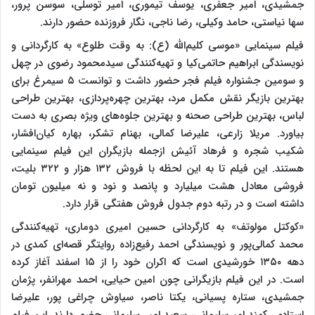
جمشیدی، امیر جعفری، یوسف تیموری، امیر توسلی، سوسن پرور،
سها نیاستی، حامد وکیلی، رضا ناجی، نگار فروزنده حضور دارند.
فیلم سینمایی «موسی کلیم‌الله (ع): به وقت طلوع» به کارگردانی و
نویسندگی ابراهیم حاتمی‌کیا و تهیه‌کنندگی سیدمحمود رضوی در چهل
و سومین جشنواره فیلم فجر حضور داشت و توانست ۵ سیمرغ برای
بهترین بازیگر نقش مکمل مرد، بهترین چهره‌پردازی، بهترین طراحی
لباس، بهترین طراحی صحنه و بهترین جلوه‌های ویژه بصری به دست
بیاورد. مریلا زارعی، علیرضا کمالی، بهنام تشکر، بهاره کیان‌افشار،
شکیب شجره و فرهاد آئیش ازجمله بازیگران این فیلم سینمایی
هستند. این فیلم تا به این لحظه با فروش ۱۳۲ هزار و ۳۲۲ بلیت،
فروشی معادل هشت میلیارد و پانصد و نود و نه میلیون تومان
داشته است و در رتبه دوم جدول فروش هفتگی قرار دارد.
«کوکتل مولوتف» به کارگردانی حسین امیری دوماری، تهیه‌کنندگی
محمد کمالی‌پور و نویسندگی احمد رفیع‌زاده روایتگر قصه‌ای کمدی در
دهه ۱۳۵۰ خورشیدی است که اکران خود را از ۱۵ اسفند آغاز کرده
است. در این فیلم بازیگرانی چون امین حیایی، احمد مهرانفر، پژمان
جمشیدی، ستاره پسیانی، یکتا ناصر، سیاوش چراغی پور، علیرضا
استادی، کمند امیرسلیمانی، سعید امیر سلیمانی حضور دارند. این فیلم