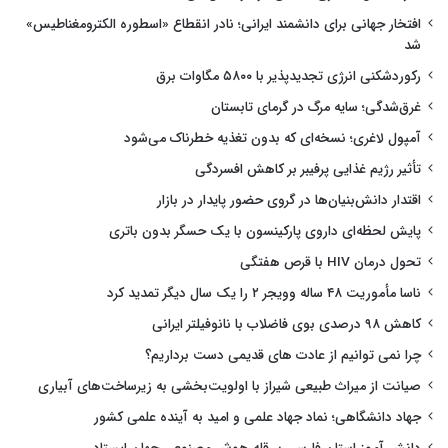
افتخار جهانی برای دانشمند ایرانی؛ نادر انقطاع «اسطوره الکترومغناطیس»
شد
رکوردشکنی انرژی تجدیدپذیر با ۵۸۰۰ مگاوات برق
غرق‌شدگی؛ سایه مرگ در گرمای تابستان
آمپول لاغری؛ نسخه‌ای که بدون تغذیه خطرناک می‌شود
تأثیر رژیم غذایی پرفیبر بر کاهش افسردگی
اقتدار دانش‌بنیان‌ها در گروی حضور پایدار در بازار
پایش لحظه‌ای داروی پارکینسون با یک حسگر بدون باتری
تحول درمان HIV با قرص هفتگی
ناسا مأموریت ۴۸ ساله وویجر ۲ را یک سال دیگر تمدید کرد
کاهش ۹۸ درصدی بوی فاضلاب با نانوفیلتر ایرانی
چرا نمی توانیم از عادت های قدیمی دست برداریم؟
صیانت از میراث طبیعی شیراز با اولویت‌بخشی به زیرساخت‌های آبیاری
جهاد دانشگاهی؛ نماد جهاد علمی و امید به آینده علمی کشور