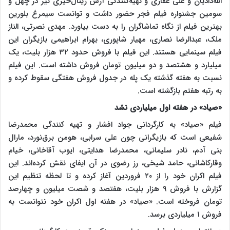
الله‌دادیان و علی غفاری و تهیه‌کنندگی آرش زینال‌خیری نیز در چهل و
سومین جشنواره فیلم فجر حضور داشت و توانست سیمرغ بلورین
بهترین فیلم از نگاه تماشاگران را به دست بیاورد. مهدی نصرتی، الناز
ملک، عبدالرضا نصاری، مهیار شاپوری، بهرام ابراهیمی بازیگران این
فیلم سینمایی هستند. این فیلم با فروش حدود ۳۲ هزار بلیت، یک
میلیارد و هشتصد و دو میلیون تومان فروش داشته است. این فیلم
نسبت به هفته گذشته یک پله در جدول فروش هفتگی سقوط کرده و
به رتبه هفتم بازگشته است.
«صیاد» در هفته اول میلیاردی نشد
فیلم «صیاد» به کارگردانی جواد افشار و تهیه کنندگی محمدرضا
شفیعی است که بازیگرانی چون علی سرابی، هومن برق‌نورد، مارال
بنی آدم، نادر سلیمانی، محمدرضا هدایتی، ایوب آقاخانی، خیام
وقارکاشانی، حامد شیخی، رز رضوی در آن ایفای نقش کرده‌اند. این
فیلم اکران خود را از ۲۰ فروردین آغاز کرده و تا لحظه تنظیم این
گزارش با فروش ۹ هزار بلیت، هفتصد و شصت میلیون و چهارصد
تومان فروخته است. «صیاد» در هفته اول اکران خود نتوانست به
فروش ۱ میلیاردی برسد.