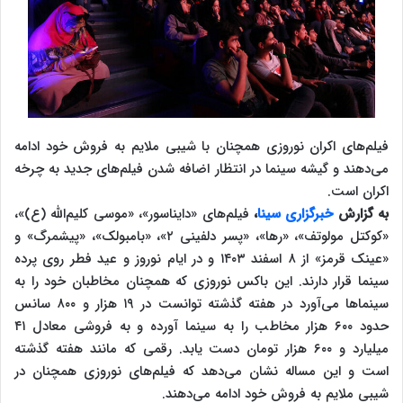
فیلم‌های اکران نوروزی همچنان با شیبی ملایم به فروش خود ادامه
می‌دهند و گیشه سینما در انتظار اضافه شدن فیلم‌های جدید به چرخه
اکران است.
به گزارش
خبرگزاری سینا
،
فیلم‌های «دایناسور»، «موسی کلیم‌الله (ع)»،
«کوکتل مولوتف»، «رها»، «پسر دلفینی ۲»، «بامبولک»، «پیشمرگ» و
«عینک قرمز» از ۸ اسفند ۱۴۰۳ و در ایام نوروز و عید فطر روی پرده
سینما قرار دارند. این باکس نوروزی که همچنان مخاطبان خود را به
سینماها می‌آورد در هفته گذشته توانست در ۱۹ هزار و ۸۰۰ سانس
حدود ۶۰۰ هزار مخاطب را به سینما آورده و به فروشی معادل ۴۱
میلیارد و ۶۰۰ هزار تومان دست یابد. رقمی که مانند هفته گذشته
است و این مساله نشان می‌دهد که فیلم‌های نوروزی همچنان در
شیبی ملایم به فروش خود ادامه می‌دهند.