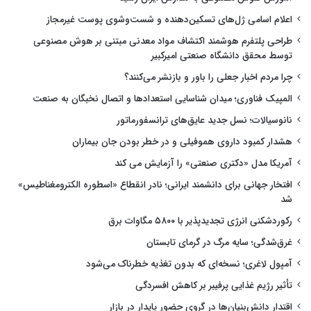
اعلام اسامی ژل‌های تسکین‌دهنده و شست‌وشوی پوست غیرمجاز
طراحی پلتفرم هوشمند اکتشاف مواد معدنی مبتنی بر هوش مصنوعی
توسط محقق دانشگاه صنعتی امیرکبیر
چرا مردم اخبار جعلی را باور و بازنشر می‌کنند؟
المپیک فناوری؛ میدان شناسایی استعدادها و اتصال نخبگان به صنعت
نانوسیالات؛ نسل جدید عایق‌های ترانسفورماتور
هشدار کمبود داروی هموفیلی و در خطر بودن جان بیماران
آمریکا مدل «دکتری صنعتی» را آزمایش می کند
افتخار جهانی برای دانشمند ایرانی؛ نادر انقطاع «اسطوره الکترومغناطیس»
شد
رکوردشکنی انرژی تجدیدپذیر با ۵۸۰۰ مگاوات برق
غرق‌شدگی؛ سایه مرگ در گرمای تابستان
آمپول لاغری؛ نسخه‌ای که بدون تغذیه خطرناک می‌شود
تأثیر رژیم غذایی پرفیبر بر کاهش افسردگی
اقتدار دانش‌بنیان‌ها در گروی حضور پایدار در بازار