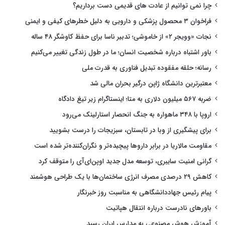
چرا نمی توانیم از عادت های قدیمی دست برداریم؟
فراخوان ۳ محصول پزشکی و دارویی به دلیل خطرهای کیفی و ایمنی
نجات «وویجر ۲» از خاموشی؛ تدبیر ناسا برای حفظ کاوشگر ۴۸ ساله
باور اشتباه درباره شخصیت انسان؛ ما در طول زندگی تغییر می‌کنیم
رسانه؛ حلقه مفقوده تبدیل فناوری به قدرت ملی
معتبرترین دانشگاه ژاپن درگیر بحران مالی شد
ضربه ۵۶۷ میلیون دلاری به متا؛ اینستاگرام زیر تیغ دادگاه
اروپا با ۳۴۸ ماهواره به جنگ انحصار استارلینک می‌رود
برای پیشگیری از وبا در تابستان، سبزیجات را درست بشویید
مقاومت مالاریا در برابر داروها پیچیده‌تر و نگران‌کننده‌تر شده است
گرانی امنیت سایبری، توسعه مدل جدید اوپن‌ای‌آی را متوقف کرد
کاهش ۲۹ درصدی مصرف انرژی ساختمان‌ها با یک طراحی هوشمند
پیام رئیس جهاددانشگاهی به مناسبت روز خبرنگار
باورهای نادرست درباره انتقال هپاتیت
آموزش هوش مصنوعی به مدارس ایران رسید