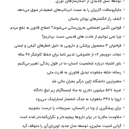
توسعه نسل جدیدی از آشکارسازهای نوری
مایکروسافت کاربران را به سمت لپ‌تاپ‌های ضعیف‌تر سوق می‌دهد
کشف راز انگشترهای یونان باستان
قوانین تأمین اجتماعی به‌روزرسانی می‌شوند؟ اصلاح قانون به نفع مردم
چرا نمی توانیم از عادت های قدیمی دست برداریم؟
فراخوان ۳ محصول پزشکی و دارویی به دلیل خطرهای کیفی و ایمنی
نجات «وویجر ۲» از خاموشی؛ تدبیر ناسا برای حفظ کاوشگر ۴۸ ساله
باور اشتباه درباره شخصیت انسان؛ ما در طول زندگی تغییر می‌کنیم
رسانه؛ حلقه مفقوده تبدیل فناوری به قدرت ملی
معتبرترین دانشگاه ژاپن درگیر بحران مالی شد
ضربه ۵۶۷ میلیون دلاری به متا؛ اینستاگرام زیر تیغ دادگاه
اروپا با ۳۴۸ ماهواره به جنگ انحصار استارلینک می‌رود
برای پیشگیری از وبا در تابستان، سبزیجات را درست بشویید
مقاومت مالاریا در برابر داروها پیچیده‌تر و نگران‌کننده‌تر شده است
گرانی امنیت سایبری، توسعه مدل جدید اوپن‌ای‌آی را متوقف کرد