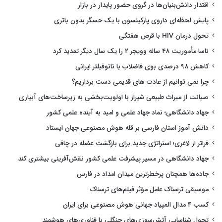
اقتدار دانش‌بنیان‌ها در گروی حضور پایدار در بازار
پایش لحظه‌ای داروی پارکینسون با یک حسگر بدون باتری
تحول درمان HIV با قرص هفتگی
ناسا مأموریت ۴۸ ساله وویجر ۲ را یک سال دیگر تمدید کرد
کاهش ۹۸ درصدی بوی فاضلاب با نانوفیلتر ایرانی
چرا نمی توانیم از عادت های قدیمی دست برداریم؟
صیانت از میراث طبیعی شیراز با اولویت‌بخشی به زیرساخت‌های آبیاری
جهاد دانشگاهی؛ نماد جهاد علمی و امید به آینده علمی کشور
دانش آموز استان فارسی بر قله هوش مصنوعی جهان ایستاد
فراتر از لاغری؛ استراتژی جدید برای بازگشت عضله در چاقی
جهاد دانشگاهی در مسیر پیشرفت علمی کشور نقش‌آفرینی بیشتری کند
جاده‌ها همچنان پرخطرترین میدان امداد در فارس
موسیقی ترسناک عامل مؤثر فیلم‌های ترسناک
کسب ۴ مدال المپیاد جهانی هوش مصنوعی برای ایران
تحول شناسایی آتش‌سوزی‌های جنگلی با فناوری‌های هوشمند