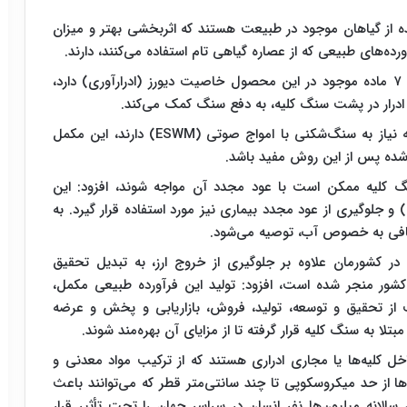
ده از گیاهان موجود در طبیعت هستند که اثربخشی بهتر و میزان
ه‌های طبیعی که از عصاره گیاهی تام استفاده می‌کنند، دارند.
این محقق حوزه سلامت با اشاره به اینکه، یکی از این ۷ ماده موجود در این محصول خاصیت دیورز (ادرارآوری) دارد،
ادرار در پشت سنگ کلیه، به دفع سنگ کمک می‌کند.
وی در توضیح بیشتری افزود: برای سنگ‌های بزرگتر که نیاز به سنگ‌شکنی با امواج صوتی (ESWM) دارند، این مکمل
شده پس از این روش مفید باشد.
 سنگ کلیه ممکن است با عود مجدد آن مواجه شوند، افزود: این
جلوگیری از عود مجدد بیماری نیز مورد استفاده قرار گیرد. به
 کافی به خصوص آب، توصیه می‌شود.
در کشورمان علاوه‌ بر جلوگیری از خروج ارز، به تبدیل تحقیق
شور منجر شده است، افزود: تولید این فرآورده طبیعی مکمل،
از تحقیق و توسعه، تولید، فروش، بازاریابی و پخش و عرضه
 به سنگ کلیه قرار گرفته تا از مزایای آن بهره‌مند شوند.
ل کلیه‌ها یا مجاری ادراری هستند که از ترکیب مواد معدنی و
‌ها از حد میکروسکوپی تا چند سانتی‌متر قطر که می‌توانند باعث
لانه میلیون‌ها نفر انسان در سراسر جهان را تحت تأثیر قرار