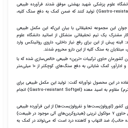
انشگاه علوم پزشکی شهید بهشتی موفق شدند فرآورده طبیعی
مکمل را با پوشش مقاوم به اسید معده (Gastro-resistant Softgel) تولید کنند که ضمن کمک به دفع سنگ‌ کلیه،
جوان این مجموعه تحقیقاتی با بیان این‌که این مکمل طبیعی
ار مشترک یک تیم تحقیقاتی متشکل از اساتید دانشگاه علوم
لبته پیش از این برای رفع نیاز داخلی، داروی رواتینکس وارد
ی، مبتلایان به سنگ کلیه از این دارو محروم شدند.
 کشورمان حاوی ترکیبات «ترپن» طبیعی خالص‌سازی شده که با
داشتن خواص ضد درد، ضد التهاب، ضد اسپاسم حالب و ادارآور، کمک شایانی به دفع سنگ‌های کوچکتر از ۱۰ میلی‌متر
فاده در این محصول نوآورانه گفت: تولید این مکمل طبیعی برای
نخستین بار در کشور به کمک فناوری سافت ژل (ژل نرم) مقاوم به اسید معده (Gastro-resistant Softgel) انجام
ی کشور (اورولوژیست‌ها و نفرولوژیست‌ها) از این فرآورده طبیعی
مکمل استقبال خوبی کرده‌اند، تصریح کرد: این محصول حاوی ۷ مولکول ترپنی (هیدروکربن‌های آلی موجود در طبیعت)
ه حالب)، ضد التهاب و کاهنده درد است که می‌تواند در کمک به