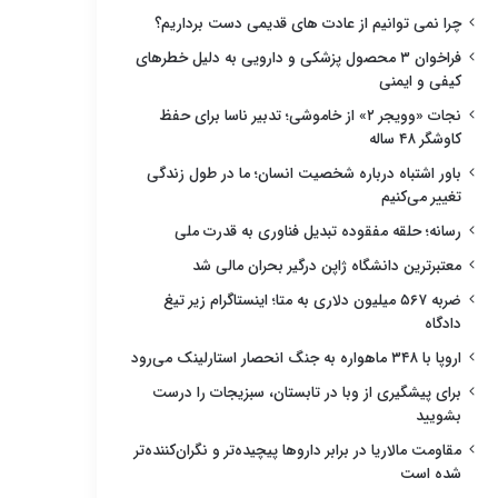
چرا نمی توانیم از عادت های قدیمی دست برداریم؟
فراخوان ۳ محصول پزشکی و دارویی به دلیل خطرهای
کیفی و ایمنی
نجات «وویجر ۲» از خاموشی؛ تدبیر ناسا برای حفظ
کاوشگر ۴۸ ساله
باور اشتباه درباره شخصیت انسان؛ ما در طول زندگی
تغییر می‌کنیم
رسانه؛ حلقه مفقوده تبدیل فناوری به قدرت ملی
معتبرترین دانشگاه ژاپن درگیر بحران مالی شد
ضربه ۵۶۷ میلیون دلاری به متا؛ اینستاگرام زیر تیغ
دادگاه
اروپا با ۳۴۸ ماهواره به جنگ انحصار استارلینک می‌رود
برای پیشگیری از وبا در تابستان، سبزیجات را درست
بشویید
مقاومت مالاریا در برابر داروها پیچیده‌تر و نگران‌کننده‌تر
شده است