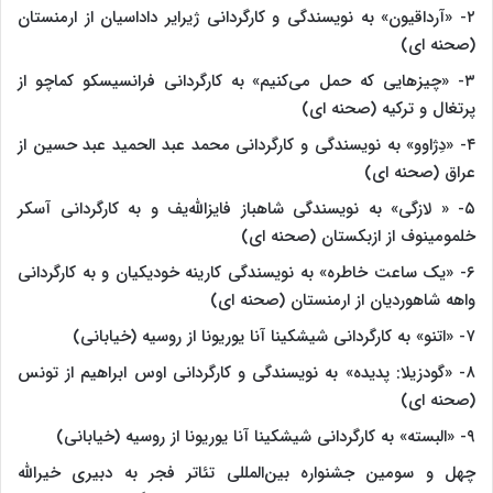
۲- «آرداقیون» به نویسندگی و کارگردانی ژیرایر داداسیان از ارمنستان
(صحنه ای)
۳- «چیزهایی که حمل می‌کنیم» به کارگردانی فرانسیسکو کماچو از
پرتغال و ترکیه (صحنه ای)
۴- «دِژاوو» به نویسندگی و کارگردانی محمد عبد الحمید عبد حسین از
عراق (صحنه ای)
۵- « لازگی» به نویسندگی شاهباز فایزالله‌یف و به کارگردانی آسکر
خلمومینوف از ازبکستان (صحنه ای)
۶- «یک ساعت خاطره» به نویسندگی کارینه خودیکیان و به کارگردانی
واهه شاهوردیان از ارمنستان (صحنه ای)
۷-‌ «اتنو» به کارگردانی شیشکینا آنا یوریونا از روسیه (خیابانی)
۸- «گودزیلا: پدیده» به نویسندگی و کارگردانی اوس ابراهیم از تونس
(صحنه ای)
۹- «البسته» به کارگردانی شیشکینا آنا یوریونا از روسیه (خیابانی)
چهل و سومین جشنواره بین‌المللی تئاتر فجر به دبیری خیرالله