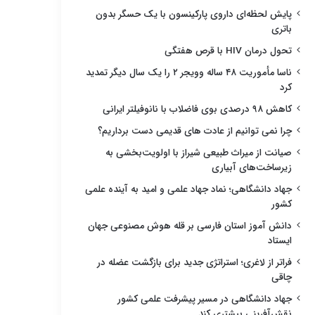
پایش لحظه‌ای داروی پارکینسون با یک حسگر بدون
باتری
تحول درمان HIV با قرص هفتگی
ناسا مأموریت ۴۸ ساله وویجر ۲ را یک سال دیگر تمدید
کرد
کاهش ۹۸ درصدی بوی فاضلاب با نانوفیلتر ایرانی
چرا نمی توانیم از عادت های قدیمی دست برداریم؟
صیانت از میراث طبیعی شیراز با اولویت‌بخشی به
زیرساخت‌های آبیاری
جهاد دانشگاهی؛ نماد جهاد علمی و امید به آینده علمی
کشور
دانش آموز استان فارسی بر قله هوش مصنوعی جهان
ایستاد
فراتر از لاغری؛ استراتژی جدید برای بازگشت عضله در
چاقی
جهاد دانشگاهی در مسیر پیشرفت علمی کشور
نقش‌آفرینی بیشتری کند