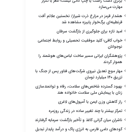
برتری دست راست یا چپ ذاتی نیست؛ مغز با تکرار
مهارت می‌سازد
هشدار قرمز در مزارع ذرت شیراز/ نخستین علائم آفت
قرنطینه‌ای برگ‌خوار پاییزه مشاهده شد
امید تازه برای جلوگیری از بازگشت سرطان
خواب کافی؛ کلید موفقیت تحصیلی و روابط اجتماعی
نوجوانان
پژوهشگران ایرانی مسیر ساخت لباس‌های هوشمند را
هموار کردند
مهار موج تعدیل نیروی شرکت‌های فناور پس از جنگ با
تزریق ۱۴۰ میلیارد تومان
بهبود گسترده شاخص‌های سلامت، رفاه و توانمندسازی
زنان با پیمایش ملی سلامت خانواده هند
راز کاهش وزن ایمن با آمپول‌های لاغری
تمرکز بیشتر با چند تغییر ساده در زندگی روزمره
ناشران میان گرانی کاغذ و تأخیر بازگشت سرمایه گرفتارند
کودهای دامی فارس به انرژی پاک و درآمد پایدار تبدیل