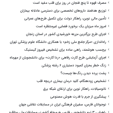
مصرف قهوه تا پنج فنجان در روز برای قلب مفید است
توزیع هدفمند داروهای تخصصی برای دسترسی عادلانه بیماران
تأمین مالی نوین، راهکار دولت برای تکمیل طرح‌های عمرانی
امروز ماه میزبان یک برخورد فضایی غیرمنتظره است
اجرای طرح بزرگترین مزرعه خورشیدی کشور در استان زنجان
راه‌اندازی «مرکز جامع ملی زخم» با همکاری دانشگاه علوم پزشکی تهران
برچسب هوشمند، راهی ساده برای تشخیص فیبروز کیستیک
اجرای آزمایشی طرح کارت رفاهی «ردا کارت» برای دانشجویان از مهرماه
زنگ خطر بحران کمبود دستیاری ۶ رشته پزشکی
پشت پرده دیدن رنگ‌ها چیست؟
تشخیص زودهنگام، کلید درمان بیماری دریچه قلب
نانوسیالات، راهکار نوین برای ارتقای شبکه برق
پیشگیری از جرم با قدرت هوش مصنوعی
نوجوانان فارس، سفیران فرهنگی ایران در مسابقات نقاشی جهان
راهیابی ۳ تیم دانشجویی فارس به مرحله کشوری مسابقات ملی مناظره