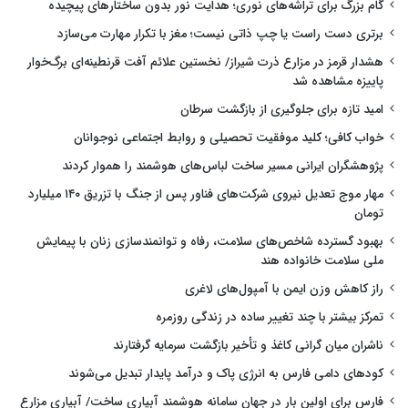
گام بزرگ برای تراشه‌های نوری؛ هدایت نور بدون ساختارهای پیچیده
برتری دست راست یا چپ ذاتی نیست؛ مغز با تکرار مهارت می‌سازد
هشدار قرمز در مزارع ذرت شیراز/ نخستین علائم آفت قرنطینه‌ای برگ‌خوار
پاییزه مشاهده شد
امید تازه برای جلوگیری از بازگشت سرطان
خواب کافی؛ کلید موفقیت تحصیلی و روابط اجتماعی نوجوانان
پژوهشگران ایرانی مسیر ساخت لباس‌های هوشمند را هموار کردند
مهار موج تعدیل نیروی شرکت‌های فناور پس از جنگ با تزریق ۱۴۰ میلیارد
تومان
بهبود گسترده شاخص‌های سلامت، رفاه و توانمندسازی زنان با پیمایش
ملی سلامت خانواده هند
راز کاهش وزن ایمن با آمپول‌های لاغری
تمرکز بیشتر با چند تغییر ساده در زندگی روزمره
ناشران میان گرانی کاغذ و تأخیر بازگشت سرمایه گرفتارند
کودهای دامی فارس به انرژی پاک و درآمد پایدار تبدیل می‌شوند
فارس برای اولین بار در جهان سامانه هوشمند آبیاری ساخت/ آبیاری مزارع