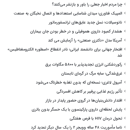
چرا مردم اخبار جعلی را باور و بازنشر می‌کنند؟
المپیک فناوری؛ میدان شناسایی استعدادها و اتصال نخبگان به صنعت
نانوسیالات؛ نسل جدید عایق‌های ترانسفورماتور
هشدار کمبود داروی هموفیلی و در خطر بودن جان بیماران
آمریکا مدل «دکتری صنعتی» را آزمایش می کند
افتخار جهانی برای دانشمند ایرانی؛ نادر انقطاع «اسطوره الکترومغناطیس»
شد
رکوردشکنی انرژی تجدیدپذیر با ۵۸۰۰ مگاوات برق
غرق‌شدگی؛ سایه مرگ در گرمای تابستان
آمپول لاغری؛ نسخه‌ای که بدون تغذیه خطرناک می‌شود
تأثیر رژیم غذایی پرفیبر بر کاهش افسردگی
اقتدار دانش‌بنیان‌ها در گروی حضور پایدار در بازار
پایش لحظه‌ای داروی پارکینسون با یک حسگر بدون باتری
تحول درمان HIV با قرص هفتگی
ناسا مأموریت ۴۸ ساله وویجر ۲ را یک سال دیگر تمدید کرد