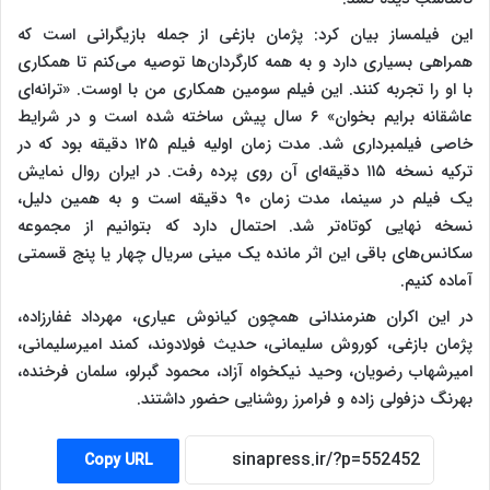
این فیلمساز بیان کرد: پژمان بازغی از جمله بازیگرانی است که
همراهی بسیاری دارد و به همه کارگردان‌ها توصیه می‌کنم تا همکاری
با او را تجربه کنند. این فیلم سومین همکاری من با اوست. «ترانه‌ای
عاشقانه برایم بخوان» ۶ سال پیش ساخته شده است و در شرایط
خاصی فیلمبرداری شد. مدت زمان اولیه فیلم ۱۲۵ دقیقه بود که در
ترکیه نسخه ۱۱۵ دقیقه‌ای آن روی پرده رفت. در ایران روال نمایش
یک فیلم در سینما، مدت زمان ۹۰ دقیقه است و به همین دلیل،
نسخه نهایی کوتاه‌تر شد. احتمال دارد که بتوانیم از مجموعه
سکانس‌های باقی این اثر مانده یک مینی سریال چهار یا پنج قسمتی
آماده کنیم.
در این اکران هنرمندانی همچون کیانوش عیاری، مهرداد غفارزاده،
پژمان بازغی، کوروش سلیمانی، حدیث فولادوند، کمند امیرسلیمانی،
امیرشهاب رضویان، وحید نیکخواه آزاد، محمود گبرلو، سلمان فرخنده،
بهرنگ دزفولی زاده و فرامرز روشنایی حضور داشتند.
Copy URL