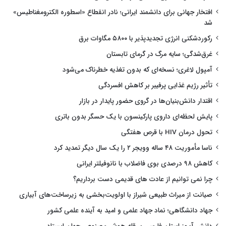
افتخار جهانی برای دانشمند ایرانی؛ نادر انقطاع «اسطوره الکترومغناطیس»
شد
رکوردشکنی انرژی تجدیدپذیر با ۵۸۰۰ مگاوات برق
غرق‌شدگی؛ سایه مرگ در گرمای تابستان
آمپول لاغری؛ نسخه‌ای که بدون تغذیه خطرناک می‌شود
تأثیر رژیم غذایی پرفیبر بر کاهش افسردگی
اقتدار دانش‌بنیان‌ها در گروی حضور پایدار در بازار
پایش لحظه‌ای داروی پارکینسون با یک حسگر بدون باتری
تحول درمان HIV با قرص هفتگی
ناسا مأموریت ۴۸ ساله وویجر ۲ را یک سال دیگر تمدید کرد
کاهش ۹۸ درصدی بوی فاضلاب با نانوفیلتر ایرانی
چرا نمی توانیم از عادت های قدیمی دست برداریم؟
صیانت از میراث طبیعی شیراز با اولویت‌بخشی به زیرساخت‌های آبیاری
جهاد دانشگاهی؛ نماد جهاد علمی و امید به آینده علمی کشور