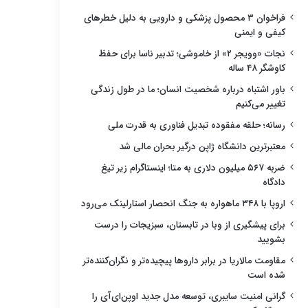
فراخوان ۳ محصول پزشکی و دارویی به دلیل خطرهای
کیفی و ایمنی
نجات «وویجر ۲» از خاموشی؛ تدبیر ناسا برای حفظ
کاوشگر ۴۸ ساله
باور اشتباه درباره شخصیت انسان؛ ما در طول زندگی
تغییر می‌کنیم
رسانه؛ حلقه مفقوده تبدیل فناوری به قدرت ملی
معتبرترین دانشگاه ژاپن درگیر بحران مالی شد
ضربه ۵۶۷ میلیون دلاری به متا؛ اینستاگرام زیر تیغ
دادگاه
اروپا با ۳۴۸ ماهواره به جنگ انحصار استارلینک می‌رود
برای پیشگیری از وبا در تابستان، سبزیجات را درست
بشویید
مقاومت مالاریا در برابر داروها پیچیده‌تر و نگران‌کننده‌تر
شده است
گرانی امنیت سایبری، توسعه مدل جدید اوپن‌ای‌آی را