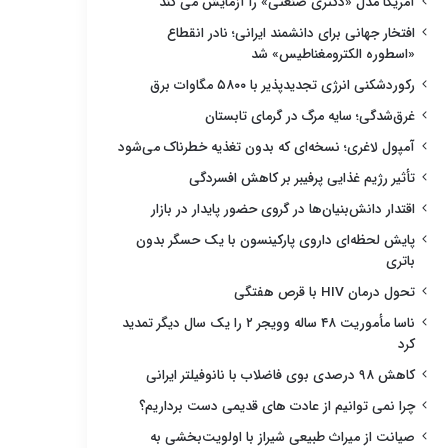
آمریکا مدل «دکتری صنعتی» را آزمایش می کند
افتخار جهانی برای دانشمند ایرانی؛ نادر انقطاع
«اسطوره الکترومغناطیس» شد
رکوردشکنی انرژی تجدیدپذیر با ۵۸۰۰ مگاوات برق
غرق‌شدگی؛ سایه مرگ در گرمای تابستان
آمپول لاغری؛ نسخه‌ای که بدون تغذیه خطرناک می‌شود
تأثیر رژیم غذایی پرفیبر بر کاهش افسردگی
اقتدار دانش‌بنیان‌ها در گروی حضور پایدار در بازار
پایش لحظه‌ای داروی پارکینسون با یک حسگر بدون
باتری
تحول درمان HIV با قرص هفتگی
ناسا مأموریت ۴۸ ساله وویجر ۲ را یک سال دیگر تمدید
کرد
کاهش ۹۸ درصدی بوی فاضلاب با نانوفیلتر ایرانی
چرا نمی توانیم از عادت های قدیمی دست برداریم؟
صیانت از میراث طبیعی شیراز با اولویت‌بخشی به