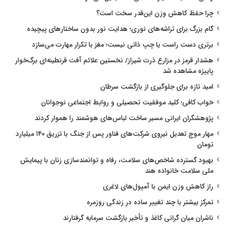
چرا حفظ کاهش وزن این‌قدر سخت است؟
گام بزرگ برای تراشه‌های نوری؛ هدایت نور بدون ساختارهای پیچیده
برتری دست راست یا چپ ذاتی نیست؛ مغز با تکرار مهارت می‌سازد
هشدار قرمز در مزارع ذرت شیراز/ نخستین علائم آفت قرنطینه‌ای برگ‌خوار
پاییزه مشاهده شد
امید تازه برای جلوگیری از بازگشت سرطان
خواب کافی؛ کلید موفقیت تحصیلی و روابط اجتماعی نوجوانان
پژوهشگران ایرانی مسیر ساخت لباس‌های هوشمند را هموار کردند
مهار موج تعدیل نیروی شرکت‌های فناور پس از جنگ با تزریق ۱۴۰ میلیارد
تومان
بهبود گسترده شاخص‌های سلامت، رفاه و توانمندسازی زنان با پیمایش
ملی سلامت خانواده هند
راز کاهش وزن ایمن با آمپول‌های لاغری
تمرکز بیشتر با چند تغییر ساده در زندگی روزمره
ناشران میان گرانی کاغذ و تأخیر بازگشت سرمایه گرفتارند