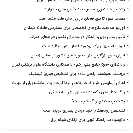
استارشیپ و یک گام تازه به سوی سفرهای فضایی ارزان
رشد خرید اعتباری؛ مسیر جدید تأمین مالی خانوارها
مصرف قهوه تا پنج فنجان در روز برای قلب مفید است
توزیع هدفمند داروهای تخصصی برای دسترسی عادلانه بیماران
تأمین مالی نوین، راهکار دولت برای تکمیل طرح‌های عمرانی
امروز ماه میزبان یک برخورد فضایی غیرمنتظره است
اجرای طرح بزرگترین مزرعه خورشیدی کشور در استان زنجان
راه‌اندازی «مرکز جامع ملی زخم» با همکاری دانشگاه علوم پزشکی تهران
برچسب هوشمند، راهی ساده برای تشخیص فیبروز کیستیک
اجرای آزمایشی طرح کارت رفاهی «ردا کارت» برای دانشجویان از مهرماه
زنگ خطر بحران کمبود دستیاری ۶ رشته پزشکی
پشت پرده دیدن رنگ‌ها چیست؟
تشخیص زودهنگام، کلید درمان بیماری دریچه قلب
نانوسیالات، راهکار نوین برای ارتقای شبکه برق