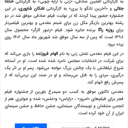
به کارگردانی افشین صادقی، «زنی با ارابه چوبی» به کارگردانی
خدادا
جلالی
و «آخرین تانگو با پری» به کارگردانی
اشکان شاپوری
، در این
جشنواره جضور پیدا کردند که در نهایت فیلم صادقی موفق شد در دو
رشته بهترین بازیگر مکل زن برای شبنم مقدمی و بهترین فیلمبردار
برای
روزبه راگا
برنده جایزه شود. فیلم «زنبور کارگر» محصول سال
۱۳۹۸ است که پس از سه سال موفق شد شهریور ماه سال ۱۴۰۲ روی
پرده برود.
در این فیلم مقدمی نقش زنی به نام
الهام فروزنده
را بازی می‌کند که
برای شرکت در انتخابات مجلس نامزد شده شده است. او در آستانه
شروع تبلغاتش با یک چالش بزرگ مواجه می‌شود. پسر او بر اثر یک
درگیری، مردی را به قتل می‌رساند و او در صدد این برمی‌آید که از
پسرش رفع اتهام کند.
مقدمی تاکنون موفق به کسب دو سیمرغ بلورین از جشنواره فیلم
فجر برای فیلم‌های «امروز» ، «زاپاس» و«نفس» شده و جوایزی هم از
انجمن منتقدان و نویسندگان سینمایی، جشن حافظ و جشن سینمای
ایران از آن خود کرده است.