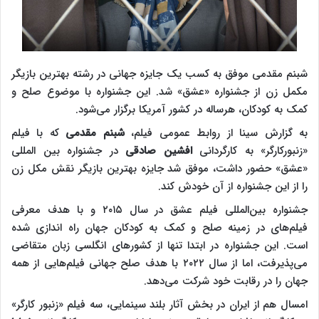
شبنم مقدمی موفق به کسب یک جایزه جهانی در رشته بهترین بازیگر
مکمل زن از جشنواره «عشق» شد. این جشنواره با موضوع صلح و
کمک به کودکان، هرساله در کشور آمریکا برگزار می‌شود.
به گزارش سینا از روابط عمومی فیلم،
شبنم مقدمی
که با فیلم
«زنبورکارگر» به کارگردانی
افشین صادقی
در جشنواره بین المللی
«عشق» حضور داشت، موفق شد جایزه بهترین بازیگر نقش مکل زن
را از این جشنواره از آن خودش کند.
جشنواره بین‌المللی فیلم عشق در سال ۲۰۱۵ و با هدف معرفی
فیلم‌های در زمینه صلح و کمک به کودکان جهان راه اندازی شده
است. این جشنواره در ابتدا تنها از کشورهای انگلسی زبان متقاضی
می‌پذیرفت، اما از سال ۲۰۲۲ با هدف صلح جهانی فیلم‌هایی از همه
جهان را در رقابت خود شرکت می‌دهد.
امسال هم از ایران در بخش آثار بلند سینمایی، سه فیلم «زنبور کارگر»