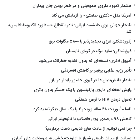
هشدار کمبود داروی هموفیلی و در خطر بودن جان بیماران
آمریکا مدل «دکتری صنعتی» را آزمایش می کند
افتخار جهانی برای دانشمند ایرانی؛ نادر انقطاع «اسطوره الکترومغناطیس»
شد
رکوردشکنی انرژی تجدیدپذیر با ۵۸۰۰ مگاوات برق
غرق‌شدگی؛ سایه مرگ در گرمای تابستان
آمپول لاغری؛ نسخه‌ای که بدون تغذیه خطرناک می‌شود
تأثیر رژیم غذایی پرفیبر بر کاهش افسردگی
اقتدار دانش‌بنیان‌ها در گروی حضور پایدار در بازار
پایش لحظه‌ای داروی پارکینسون با یک حسگر بدون باتری
تحول درمان HIV با قرص هفتگی
ناسا مأموریت ۴۸ ساله وویجر ۲ را یک سال دیگر تمدید کرد
کاهش ۹۸ درصدی بوی فاضلاب با نانوفیلتر ایرانی
چرا نمی توانیم از عادت های قدیمی دست برداریم؟
صیانت از میراث طبیعی شیراز با اولویت‌بخشی به زیرساخت‌های آبیاری