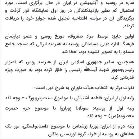
ساره در روسیه و آبتیبیشن در ایران در حال برگزاری‌ است، مورد
استقبال کم نظیر بازدیدکنندگان در روز اول نمایشگاه قرار گرفت و
برگزیدگان آن در مراسم افتتاحیه تجلیل شده جوایز خود را دریافت
کردند.
اولین جایزه توسط مراد صفروف، مورخ روسی و عضو دپارتمان
فرهنگ اداره دینی مسلمانان روسیه به هنرمند ایرانی که مسجد جامع
مسکو را به تصویر کشیده بود، اعطا شد.
همچنین، سفیر جمهوری اسلامی ایران از هنرمند روس که تصویر
رئیس‌جمهور شهید آیت‌الله رئیسی را خلق کرده بود، به صورت ویژه
قدردانی کرد.
نفرات برتر به انتخاب هیأت داوران به شرح ذیل است:
رتبه اول از ایران: فاطمه آشتیانی با موضوع سنت‌پترزبورگ – وجه نقد
رتبه اول از روسیه: سوتلانا زوباروا با موضوع حرم حضرت
معصومه(س) – وجه نقد
رتبه دوم از ایران: پوریا زرشناس با موضوع داستایوفسکی، تور یک
هفته‌ای به روسیه از طرف گروه توریستی ماکان