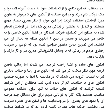
داشته باشد.
دو محققی که این نتایج را از تحقیقات خود به دست آورده اند، دپا و
مک دوگال نام دارند و در این مطالعه از آیکون های کامپیوتر به عنوان
مورد آزمایش استفاده کردند زیرا این موارد از نظر بصری بسیار مهیج
هستند و تبدیل به بخشی از زندگی مدرن شده اند. در آزمایش انجام
شده به منظور این تحقیق، شرکت کنندگان در ابتدا آیکون خاصی را به
خاطر می سپردند و سپس در بین ۹ آیکون منظم به دنبال آن می
گشتند. این تمرین بدین منظور طراحی شده بود که نوعی از سرعت
رفتاری مردم در زمانی که با وسایل الکترونیکی مدرن سر و کار دارند را
بازتاب دهد.
آیکون های ساده و آشنا راحت تر پیدا می شدند اما زمانی یافتن
گزینه مورد نظر سخت تر می شد که آیکون های زیبا و جذاب دیگری
نیز به لیست افزوده می شدند که در مقایسه با آنها به صورت طبیعی
آیکون های با جذابیت کم تر دیده نمی شد. محققان از این شرایط
نتیجه گرفتند که آیکون های جذاب نه تنها برای استفاده عمومی
مناسب هستند بلکه اکثرا به توانایی مردم برای حل مسائل چند مرحله
ای با نمود های بصری را در وب‌سایت ها و تلفن های همراه سرعت
می بخشند. جاذبه های بصری ثابت کرده اند که در شرایط سخت