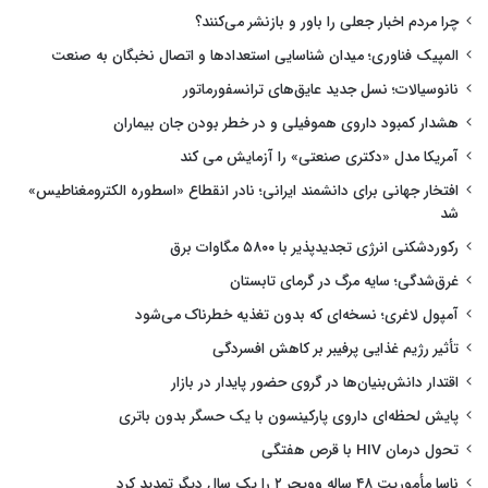
چرا مردم اخبار جعلی را باور و بازنشر می‌کنند؟
المپیک فناوری؛ میدان شناسایی استعدادها و اتصال نخبگان به صنعت
نانوسیالات؛ نسل جدید عایق‌های ترانسفورماتور
هشدار کمبود داروی هموفیلی و در خطر بودن جان بیماران
آمریکا مدل «دکتری صنعتی» را آزمایش می کند
افتخار جهانی برای دانشمند ایرانی؛ نادر انقطاع «اسطوره الکترومغناطیس»
شد
رکوردشکنی انرژی تجدیدپذیر با ۵۸۰۰ مگاوات برق
غرق‌شدگی؛ سایه مرگ در گرمای تابستان
آمپول لاغری؛ نسخه‌ای که بدون تغذیه خطرناک می‌شود
تأثیر رژیم غذایی پرفیبر بر کاهش افسردگی
اقتدار دانش‌بنیان‌ها در گروی حضور پایدار در بازار
پایش لحظه‌ای داروی پارکینسون با یک حسگر بدون باتری
تحول درمان HIV با قرص هفتگی
ناسا مأموریت ۴۸ ساله وویجر ۲ را یک سال دیگر تمدید کرد