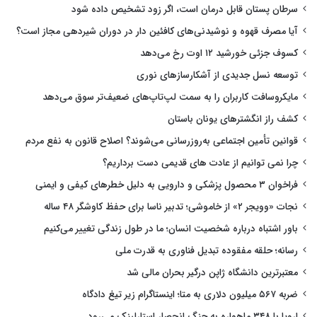
سرطان پستان قابل درمان است، اگر زود تشخیص داده شود
آیا مصرف قهوه و نوشیدنی‌های کافئین دار در دوران شیردهی مجاز است؟
کسوف جزئی خورشید ۱۲ اوت رخ می‌دهد
توسعه نسل جدیدی از آشکارسازهای نوری
مایکروسافت کاربران را به سمت لپ‌تاپ‌های ضعیف‌تر سوق می‌دهد
کشف راز انگشترهای یونان باستان
قوانین تأمین اجتماعی به‌روزرسانی می‌شوند؟ اصلاح قانون به نفع مردم
چرا نمی توانیم از عادت های قدیمی دست برداریم؟
فراخوان ۳ محصول پزشکی و دارویی به دلیل خطرهای کیفی و ایمنی
نجات «وویجر ۲» از خاموشی؛ تدبیر ناسا برای حفظ کاوشگر ۴۸ ساله
باور اشتباه درباره شخصیت انسان؛ ما در طول زندگی تغییر می‌کنیم
رسانه؛ حلقه مفقوده تبدیل فناوری به قدرت ملی
معتبرترین دانشگاه ژاپن درگیر بحران مالی شد
ضربه ۵۶۷ میلیون دلاری به متا؛ اینستاگرام زیر تیغ دادگاه
اروپا با ۳۴۸ ماهواره به جنگ انحصار استارلینک می‌رود