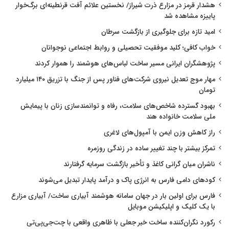
هشدار قرمز در مزارع ذرت شیراز/ نخستین علائم آفت قرنطینه‌ای برگ‌خوار
پاییزه مشاهده شد
امید تازه برای جلوگیری از بازگشت سرطان
خواب کافی؛ کلید موفقیت تحصیلی و روابط اجتماعی نوجوانان
پژوهشگران ایرانی مسیر ساخت لباس‌های هوشمند را هموار کردند
مهار موج تعدیل نیروی شرکت‌های فناور پس از جنگ با تزریق ۱۴۰ میلیارد
تومان
بهبود گسترده شاخص‌های سلامت، رفاه و توانمندسازی زنان با پیمایش
ملی سلامت خانواده هند
راز کاهش وزن ایمن با آمپول‌های لاغری
تمرکز بیشتر با چند تغییر ساده در زندگی روزمره
ناشران میان گرانی کاغذ و تأخیر بازگشت سرمایه گرفتارند
کودهای دامی فارس به انرژی پاک و درآمد پایدار تبدیل می‌شوند
فارس برای اولین بار در جهان سامانه هوشمند آبیاری ساخت/ آبیاری مزارع
با یک کلیک و اپلیکیشن موبایل
رکورد نگران‌کننده ساخت خبر جعلی با ظاهری واقعی با چت‌جی‌پی‌تی