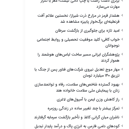
برتری دست راست یا چپ ذاتی نیست؛ مغز با تکرار
مهارت می‌سازد
هشدار قرمز در مزارع ذرت شیراز/ نخستین علائم آفت
قرنطینه‌ای برگ‌خوار پاییزه مشاهده شد
امید تازه برای جلوگیری از بازگشت سرطان
خواب کافی؛ کلید موفقیت تحصیلی و روابط اجتماعی
نوجوانان
پژوهشگران ایرانی مسیر ساخت لباس‌های هوشمند را
هموار کردند
مهار موج تعدیل نیروی شرکت‌های فناور پس از جنگ با
تزریق ۱۴۰ میلیارد تومان
بهبود گسترده شاخص‌های سلامت، رفاه و توانمندسازی
زنان با پیمایش ملی سلامت خانواده هند
راز کاهش وزن ایمن با آمپول‌های لاغری
تمرکز بیشتر با چند تغییر ساده در زندگی روزمره
ناشران میان گرانی کاغذ و تأخیر بازگشت سرمایه گرفتارند
کودهای دامی فارس به انرژی پاک و درآمد پایدار تبدیل