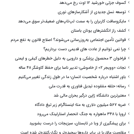
کسوف جزئی خورشید ۱۲ اوت رخ می‌دهد
توسعه نسل جدیدی از آشکارسازهای نوری
مایکروسافت کاربران را به سمت لپ‌تاپ‌های ضعیف‌تر سوق می‌دهد
کشف راز انگشترهای یونان باستان
قوانین تأمین اجتماعی به‌روزرسانی می‌شوند؟ اصلاح قانون به نفع مردم
چرا نمی توانیم از عادت های قدیمی دست برداریم؟
فراخوان ۳ محصول پزشکی و دارویی به دلیل خطرهای کیفی و ایمنی
نجات «وویجر ۲» از خاموشی؛ تدبیر ناسا برای حفظ کاوشگر ۴۸ ساله
باور اشتباه درباره شخصیت انسان؛ ما در طول زندگی تغییر می‌کنیم
رسانه؛ حلقه مفقوده تبدیل فناوری به قدرت ملی
معتبرترین دانشگاه ژاپن درگیر بحران مالی شد
ضربه ۵۶۷ میلیون دلاری به متا؛ اینستاگرام زیر تیغ دادگاه
اروپا با ۳۴۸ ماهواره به جنگ انحصار استارلینک می‌رود
برای پیشگیری از وبا در تابستان، سبزیجات را درست بشویید
مقاومت مالاریا در برابر داروها پیچیده‌تر و نگران‌کننده‌تر شده است