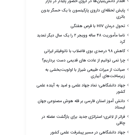
اقتدار دانش‌بنیان‌ها در گروی حضور پایدار در بازار
پایش لحظه‌ای داروی پارکینسون با یک حسگر بدون
باتری
تحول درمان HIV با قرص هفتگی
ناسا مأموریت ۴۸ ساله وویجر ۲ را یک سال دیگر تمدید
کرد
کاهش ۹۸ درصدی بوی فاضلاب با نانوفیلتر ایرانی
چرا نمی توانیم از عادت های قدیمی دست برداریم؟
صیانت از میراث طبیعی شیراز با اولویت‌بخشی به
زیرساخت‌های آبیاری
جهاد دانشگاهی؛ نماد جهاد علمی و امید به آینده علمی
کشور
دانش آموز استان فارسی بر قله هوش مصنوعی جهان
ایستاد
فراتر از لاغری؛ استراتژی جدید برای بازگشت عضله در
چاقی
جهاد دانشگاهی در مسیر پیشرفت علمی کشور