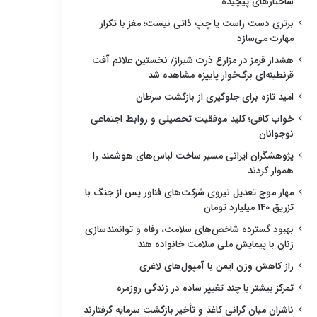
ساختارهای پیچیده
برتری دست راست یا چپ ذاتی نیست؛ مغز با تکرار
مهارت می‌سازد
هشدار قرمز در مزارع ذرت شیراز/ نخستین علائم آفت
قرنطینه‌ای برگ‌خوار پاییزه مشاهده شد
امید تازه برای جلوگیری از بازگشت سرطان
خواب کافی؛ کلید موفقیت تحصیلی و روابط اجتماعی
نوجوانان
پژوهشگران ایرانی مسیر ساخت لباس‌های هوشمند را
هموار کردند
مهار موج تعدیل نیروی شرکت‌های فناور پس از جنگ با
تزریق ۱۴۰ میلیارد تومان
بهبود گسترده شاخص‌های سلامت، رفاه و توانمندسازی
زنان با پیمایش ملی سلامت خانواده هند
راز کاهش وزن ایمن با آمپول‌های لاغری
تمرکز بیشتر با چند تغییر ساده در زندگی روزمره
ناشران میان گرانی کاغذ و تأخیر بازگشت سرمایه گرفتارند