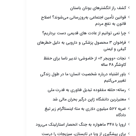
کشف راز انگشترهای یونان باستان
قوانین تأمین اجتماعی به‌روزرسانی می‌شوند؟ اصلاح
قانون به نفع مردم
چرا نمی توانیم از عادت های قدیمی دست برداریم؟
فراخوان ۳ محصول پزشکی و دارویی به دلیل خطرهای
کیفی و ایمنی
نجات «وویجر ۲» از خاموشی؛ تدبیر ناسا برای حفظ
کاوشگر ۴۸ ساله
باور اشتباه درباره شخصیت انسان؛ ما در طول زندگی
تغییر می‌کنیم
رسانه؛ حلقه مفقوده تبدیل فناوری به قدرت ملی
معتبرترین دانشگاه ژاپن درگیر بحران مالی شد
ضربه ۵۶۷ میلیون دلاری به متا؛ اینستاگرام زیر تیغ
دادگاه
اروپا با ۳۴۸ ماهواره به جنگ انحصار استارلینک می‌رود
برای پیشگیری از وبا در تابستان، سبزیجات را درست