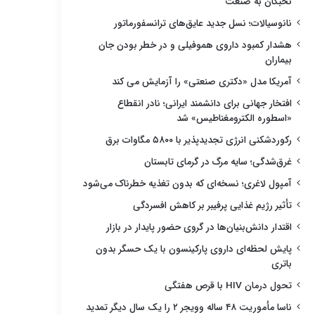
نخبگان به صنعت
نانوسیالات؛ نسل جدید عایق‌های ترانسفورماتور
هشدار کمبود داروی هموفیلی و در خطر بودن جان
بیماران
آمریکا مدل «دکتری صنعتی» را آزمایش می کند
افتخار جهانی برای دانشمند ایرانی؛ نادر انقطاع
«اسطوره الکترومغناطیس» شد
رکوردشکنی انرژی تجدیدپذیر با ۵۸۰۰ مگاوات برق
غرق‌شدگی؛ سایه مرگ در گرمای تابستان
آمپول لاغری؛ نسخه‌ای که بدون تغذیه خطرناک می‌شود
تأثیر رژیم غذایی پرفیبر بر کاهش افسردگی
اقتدار دانش‌بنیان‌ها در گروی حضور پایدار در بازار
پایش لحظه‌ای داروی پارکینسون با یک حسگر بدون
باتری
تحول درمان HIV با قرص هفتگی
ناسا مأموریت ۴۸ ساله وویجر ۲ را یک سال دیگر تمدید