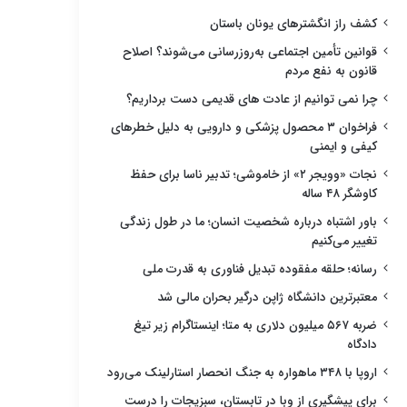
کشف راز انگشترهای یونان باستان
قوانین تأمین اجتماعی به‌روزرسانی می‌شوند؟ اصلاح
قانون به نفع مردم
چرا نمی توانیم از عادت های قدیمی دست برداریم؟
فراخوان ۳ محصول پزشکی و دارویی به دلیل خطرهای
کیفی و ایمنی
نجات «وویجر ۲» از خاموشی؛ تدبیر ناسا برای حفظ
کاوشگر ۴۸ ساله
باور اشتباه درباره شخصیت انسان؛ ما در طول زندگی
تغییر می‌کنیم
رسانه؛ حلقه مفقوده تبدیل فناوری به قدرت ملی
معتبرترین دانشگاه ژاپن درگیر بحران مالی شد
ضربه ۵۶۷ میلیون دلاری به متا؛ اینستاگرام زیر تیغ
دادگاه
اروپا با ۳۴۸ ماهواره به جنگ انحصار استارلینک می‌رود
برای پیشگیری از وبا در تابستان، سبزیجات را درست