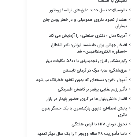
نخبگان به صنعت
نانوسیالات؛ نسل جدید عایق‌های ترانسفورماتور
هشدار کمبود داروی هموفیلی و در خطر بودن جان
بیماران
آمریکا مدل «دکتری صنعتی» را آزمایش می کند
افتخار جهانی برای دانشمند ایرانی؛ نادر انقطاع
«اسطوره الکترومغناطیس» شد
رکوردشکنی انرژی تجدیدپذیر با ۵۸۰۰ مگاوات برق
غرق‌شدگی؛ سایه مرگ در گرمای تابستان
آمپول لاغری؛ نسخه‌ای که بدون تغذیه خطرناک می‌شود
تأثیر رژیم غذایی پرفیبر بر کاهش افسردگی
اقتدار دانش‌بنیان‌ها در گروی حضور پایدار در بازار
پایش لحظه‌ای داروی پارکینسون با یک حسگر بدون
باتری
تحول درمان HIV با قرص هفتگی
ناسا مأموریت ۴۸ ساله وویجر ۲ را یک سال دیگر تمدید