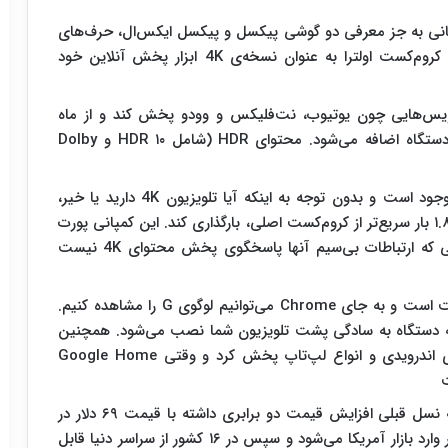
پانی به جز معرفی دو گوشی پیکسل و پیکسل ایکس‌ال، حرف‌های
زیادی برای گفتن دارد. گوگل در جریان مراسم خود از کروم‌کست اولترا به عنوان نسخه‌ی 4K ابزار پخش آنلاین خود
اند محتوای 4K را از طریق سرویس‌هایی چون یوتیوب، نت‌فلیکس و وودو پخش کند و از ماه
نوامبر پشتیبانی از Google Play Movie نیز به این دستگاه اضافه می‌شود. محتوای HDR (شامل HDR ۱۰ و Dolby
گوگل معتقد است مدل اولترا سریع‌ترین کروم‌کست موجود است و بدون توجه به اینکه آیا تلویزیون 4K دارید یا خیر،
می‌تواند به لطف ارتباط وای‌فای بهینه شده، ویدیوها را ۱.۸ بار سریع‌تر از کروم‌کست اصلی، بارگذاری کند. این کمپانی پورت
اترنت را برروی آداپتور دستگاه در نظر گرفته تا کاربرانی که ارتباطات بی‌سیم آنها پاسخگوی پخش محتوای 4K نیست
طراحی نسخه‌ی اولترا شبیه نسخه‌ی استاندارد کروم‌کست است و به جای Chrome می‌توانیم لوگوی G را مشاهده کنیم.
در نظر گرفته شده که دستگاه به سادگی پشت تلویزیون شما نصب می‌شود. همچنین
می‌توان محتوای کروم‌کست اولترا را بر روی گوشی‌های اندرویدی و انواع لپ‌تاپ پخش کرد و وقتی Google Home
به گزارش زومیت،نسخه‌ی اولترای کروم‌کست نسبت به نسل قبلی افزایش قیمت دو برابری داشته با قیمت ۶۹ دلار در
بازار آمریکا عرضه خواهد شد. این محصول از ماه نوامبر وارد بازار آمریکا می‌شود و سپس در ۱۶ کشور از سراسر دنیا قابل