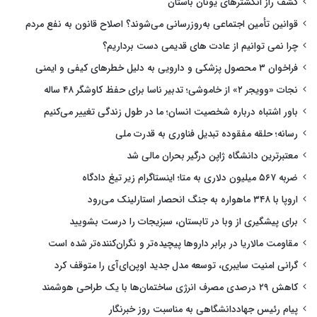
کشف راز انگشترهای یونان باستان
قوانین تأمین اجتماعی به‌روزرسانی می‌شوند؟ اصلاح قانون به نفع مردم
چرا نمی توانیم از عادت های قدیمی دست برداریم؟
فراخوان ۳ محصول پزشکی و دارویی به دلیل خطرهای کیفی و ایمنی
نجات «وویجر ۲» از خاموشی؛ تدبیر ناسا برای حفظ کاوشگر ۴۸ ساله
باور اشتباه درباره شخصیت انسان؛ ما در طول زندگی تغییر می‌کنیم
رسانه؛ حلقه مفقوده تبدیل فناوری به قدرت ملی
معتبرترین دانشگاه ژاپن درگیر بحران مالی شد
ضربه ۵۶۷ میلیون دلاری به متا؛ اینستاگرام زیر تیغ دادگاه
اروپا با ۳۴۸ ماهواره به جنگ انحصار استارلینک می‌رود
برای پیشگیری از وبا در تابستان، سبزیجات را درست بشویید
مقاومت مالاریا در برابر داروها پیچیده‌تر و نگران‌کننده‌تر شده است
گرانی امنیت سایبری، توسعه مدل جدید اوپن‌ای‌آی را متوقف کرد
کاهش ۲۹ درصدی مصرف انرژی ساختمان‌ها با یک طراحی هوشمند
پیام رئیس جهاددانشگاهی به مناسبت روز خبرنگار