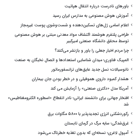
باورهای نادرست درباره انتقال هپاتیت
آموزش هوش مصنوعی به مدارس ایران رسید
اعلام اسامی ژل‌های تسکین‌دهنده و شست‌وشوی پوست غیرمجاز
طراحی پلتفرم هوشمند اکتشاف مواد معدنی مبتنی بر هوش مصنوعی
توسط محقق دانشگاه صنعتی امیرکبیر
چرا مردم اخبار جعلی را باور و بازنشر می‌کنند؟
المپیک فناوری؛ میدان شناسایی استعدادها و اتصال نخبگان به صنعت
نانوسیالات؛ نسل جدید عایق‌های ترانسفورماتور
هشدار کمبود داروی هموفیلی و در خطر بودن جان بیماران
آمریکا مدل «دکتری صنعتی» را آزمایش می کند
افتخار جهانی برای دانشمند ایرانی؛ نادر انقطاع «اسطوره الکترومغناطیس»
شد
رکوردشکنی انرژی تجدیدپذیر با ۵۸۰۰ مگاوات برق
غرق‌شدگی؛ سایه مرگ در گرمای تابستان
آمپول لاغری؛ نسخه‌ای که بدون تغذیه خطرناک می‌شود