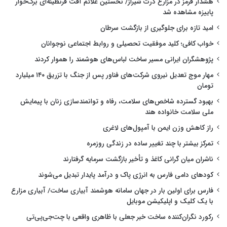
هشدار قرمز در مزارع ذرت شیراز/ نخستین علائم آفت قرنطینه‌ای برگ‌خوار
پاییزه مشاهده شد
امید تازه برای جلوگیری از بازگشت سرطان
خواب کافی؛ کلید موفقیت تحصیلی و روابط اجتماعی نوجوانان
پژوهشگران ایرانی مسیر ساخت لباس‌های هوشمند را هموار کردند
مهار موج تعدیل نیروی شرکت‌های فناور پس از جنگ با تزریق ۱۴۰ میلیارد
تومان
بهبود گسترده شاخص‌های سلامت، رفاه و توانمندسازی زنان با پیمایش
ملی سلامت خانواده هند
راز کاهش وزن ایمن با آمپول‌های لاغری
تمرکز بیشتر با چند تغییر ساده در زندگی روزمره
ناشران میان گرانی کاغذ و تأخیر بازگشت سرمایه گرفتارند
کودهای دامی فارس به انرژی پاک و درآمد پایدار تبدیل می‌شوند
فارس برای اولین بار در جهان سامانه هوشمند آبیاری ساخت/ آبیاری مزارع
با یک کلیک و اپلیکیشن موبایل
رکورد نگران‌کننده ساخت خبر جعلی با ظاهری واقعی با چت‌جی‌پی‌تی