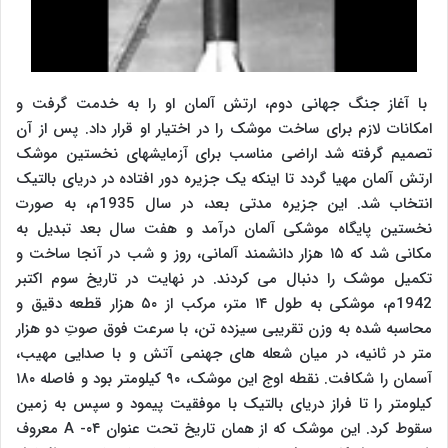
با آغاز جنگ جهانی دوم، ارتش آلمان او را به خدمت گرفت و
امکانات لازم برای ساخت موشک را در اختیار او قرار داد. پس از آن
تصمیم گرفته شد اراضی مناسب برای آزمایش‏های نخستین موشک
ارتش آلمان مهیا گردد تا این‏که یک جزیره دور افتاده در دریای بالتیک
انتخاب شد. این جزیره مدتی بعد، در سال 1935م، به صورت
نخستین پایگاه موشکی آلمان درآمد و هفت سال بعد تبدیل به
مکانی شد که ۱۵ هزار دانشمند آلمانی، روز و شب در آنجا ساخت و
تکمیل موشک را دنبال می‏ کردند. در نهایت در تاریخ سوم اکتبر
1942م، موشکی به طول ۱۴ متر، مرکب از ۵۰ هزار قطعه دقیق و
محاسبه شده به وزن تقریبی سیزده تن، با سرعت فوق صوتِ دو هزار
متر در ثانیه، در میان شعله ‏های جهنمی آتش و با صدایى مهیب،
آسمان را شکافت. نقطه اوج این موشک، ۹۰ کیلومتر بود و فاصله ۱۸۰
کیلومتر را تا فراز دریای بالتیک با موفقیت پیمود و سپس به زمین
سقوط کرد. این موشک که از همان تاریخ تحت عنوان ۰۴- A معروف