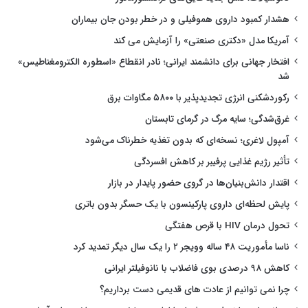
هشدار کمبود داروی هموفیلی و در خطر بودن جان بیماران
آمریکا مدل «دکتری صنعتی» را آزمایش می کند
افتخار جهانی برای دانشمند ایرانی؛ نادر انقطاع «اسطوره الکترومغناطیس»
شد
رکوردشکنی انرژی تجدیدپذیر با ۵۸۰۰ مگاوات برق
غرق‌شدگی؛ سایه مرگ در گرمای تابستان
آمپول لاغری؛ نسخه‌ای که بدون تغذیه خطرناک می‌شود
تأثیر رژیم غذایی پرفیبر بر کاهش افسردگی
اقتدار دانش‌بنیان‌ها در گروی حضور پایدار در بازار
پایش لحظه‌ای داروی پارکینسون با یک حسگر بدون باتری
تحول درمان HIV با قرص هفتگی
ناسا مأموریت ۴۸ ساله وویجر ۲ را یک سال دیگر تمدید کرد
کاهش ۹۸ درصدی بوی فاضلاب با نانوفیلتر ایرانی
چرا نمی توانیم از عادت های قدیمی دست برداریم؟