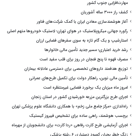
مهارت‌افزایی جنوب کشور
کشف راز ۳۰۰۰ ساله آشوریان
آغاز هوشمندسازی معادن ایران با کمک شرکت‌های فناور
رکورد جهانی میکروپلاستیک در هوای تهران؛ لاستیک خودروها متهم اصلی
استارشیپ و یک گام تازه به سوی سفرهای فضایی ارزان
رشد خرید اعتباری؛ مسیر جدید تأمین مالی خانوارها
مصرف قهوه تا پنج فنجان در روز برای قلب مفید است
توزیع هدفمند داروهای تخصصی برای دسترسی عادلانه بیماران
تأمین مالی نوین، راهکار دولت برای تکمیل طرح‌های عمرانی
امروز ماه میزبان یک برخورد فضایی غیرمنتظره است
اجرای طرح بزرگترین مزرعه خورشیدی کشور در استان زنجان
راه‌اندازی «مرکز جامع ملی زخم» با همکاری دانشگاه علوم پزشکی تهران
برچسب هوشمند، راهی ساده برای تشخیص فیبروز کیستیک
اجرای آزمایشی طرح کارت رفاهی «ردا کارت» برای دانشجویان از مهرماه
زنگ خطر بحران کمبود دستیاری ۶ رشته پزشکی