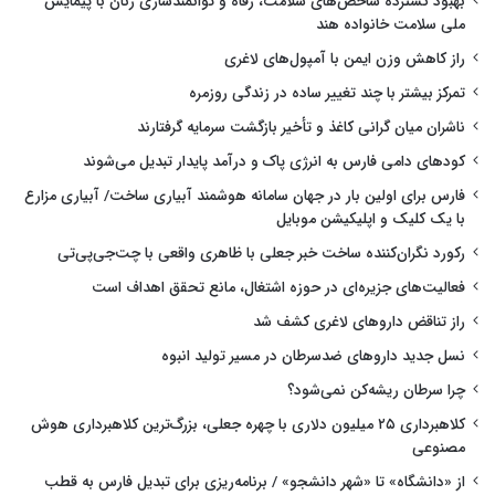
بهبود گسترده شاخص‌های سلامت، رفاه و توانمندسازی زنان با پیمایش
ملی سلامت خانواده هند
راز کاهش وزن ایمن با آمپول‌های لاغری
تمرکز بیشتر با چند تغییر ساده در زندگی روزمره
ناشران میان گرانی کاغذ و تأخیر بازگشت سرمایه گرفتارند
کودهای دامی فارس به انرژی پاک و درآمد پایدار تبدیل می‌شوند
فارس برای اولین بار در جهان سامانه هوشمند آبیاری ساخت/ آبیاری مزارع
با یک کلیک و اپلیکیشن موبایل
رکورد نگران‌کننده ساخت خبر جعلی با ظاهری واقعی با چت‌جی‌پی‌تی
فعالیت‌های جزیره‌ای در حوزه اشتغال، مانع تحقق اهداف است
راز تناقض داروهای لاغری کشف شد
نسل جدید داروهای ضدسرطان در مسیر تولید انبوه
چرا سرطان ریشه‌کن نمی‌شود؟
کلاهبرداری ۲۵ میلیون دلاری با چهره جعلی، بزرگ‌ترین کلاهبرداری هوش
مصنوعی
از «دانشگاه» تا «شهر دانشجو» / برنامه‌ریزی برای تبدیل فارس به قطب