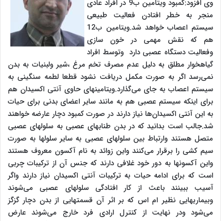
وی افزود:کمبود ویتامین ب9 در افراد عادی
منجر به خطر افتادن فعالیت طبیعی
سیستم اعصاب خواهد شد.ویتامین ب12
هم که نقش مهمی در خون سازی
وفعالیت دستگاه عصبی دارد وتوسط افراد
گیاهخوار مطلق به دلیل عدم مصرف تخم مرغ ،شیر ولبنیات به بدن
نمی‌رسد اگر به صورت مکمل دریافت نشود قطعا لطمه سنگینی به
سیستم اعصاب به جای می‌گذارد.ویتامینهای حاوی آنتی اکسیدان هم
برای اینکه سیستم عصبی هم به مانند سایر اعضای بدنی برای حیات
به این آنتی اکسیدان‌ها نیاز دارند در صورت کمبود دچار عارضه خواهند
شد.جالب است بدانید که در بدن طنابهای عصبی به سلولهای عصبی
متصل هستند وارتباط بین سلولهای عصبی به سایر سلولها به صورت
سیم کشی را برقرار می‌کنند واین زوائد به نام آکسون معروف هستند
واین آکسونها به دور خود غلافی دارند که جنس آن از ترکیبات چربی
است که برای ادامه حیات به ترکیبات آنتی اکسیدان نیاز دارند واگر
آسیب ببینند باعث از کار افتادگی سلولهای عصبی می‌شوند
وبیماریهایی نظیر ام اس که بر اثر آن قسمتهایی از بدن دچار گزگز
می‌شود ودر نهایت از کنترل ارادی فرد خارج می‌شوند عارض