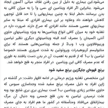
می‌شود.این بیماری به دلیل از بین رفتن غلاف میانی آکسون ایجاد
می‌شود .بنابراین اگر افراد ویتامین ای ،سی وآ را به میزان کافی به
بدن برسانند ،خطر ابتلا به چنین بیماریهایی را تا حد قابل توجهی
کاهش خواهند داد وعلاوه بر این بیماری افرادی که مبتلا به سایر
بیماریهای عصبی هستند مانند افرادی که صرع دارند ضرورت دارد در
تغذیه خود به میزان کافی انواع ویتامین‌ها به ویژه ویتامینهای حاوی
آنتی اکسیدان را مصرف کنند البته ویتامینهای دیگری نظیر تیامین
وریبوفالاوین وب ۱ وب2 از جمله ویتامین‌هایی هستند که برای
متابولیسم کربوهیدرات وپروتوئین به شدت ضروری هستند خصوصا
تیامین یا ب1 که از قدیم به اهمیت آن در بدن دست یافتند به طوری
که عدم مصرف کافی این ویتامین در افراد منجر به فلج خواهد شد.
برنج قهوه‌ای جایگزین برنج سفید شود
این متخصص تغذیه ورژیم درمانی در ادامه اظهار داشت: در گذشته در
ژاپن افراد به دلیل مصرف برنج سفید شده وجداسازی سبوس که
حاوی مقادیر زیادی ویتامین ب1 است بیماری بری بری شایع بود وبه
علت نرسیدن تیامین به بدن فلج جسمی وبه دنبال آن مرگ
بیماراتفاق می‌افتاد ومتأسفانه در کشور ما هم افراد به جای مصرف