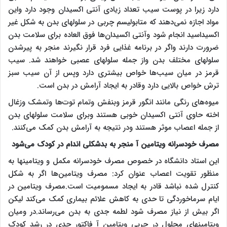
دارد زیرا در پوست سیب تعداد زیادی آنتی اکسیدان وجود دارد واین
مواد اجازه نمی‌دهند که متابولیسم چربی در سلولهای بدن به شکل غیر
اکسیداسید انجام شود وآنتی اکسیدان‌ها فوق العاده برای سلامت بدن
ضرورت دارند واگر در برنامه غذایی فرد قرار نگیرند منجر به پیرشدن
سلولهای مختلف بدن واز جمله سلولهای عصبی خواهند شد. سیب
قرمز در میان سیب‌ها خواص بیشتری دارد وپس از آن سیب سبز
ترش خواص بالایی دارد وقادر به ایجاد آرامش در بدن است.
میوه‌های رنگی مانند انگور قرمز وبنفش وتمام توت‌ها وتمشک وزغال
اخته حاوی آنتی اکسیدان خوبی هستند وبرای سلامت سلولهای بدن
از جمله اعصاب موثر هستند ودر نتیجه به آرامش بدن کمک می‌کنند.
مصرف خودسرانه ویتامین آ منجر به بدشکلی اندام در کودک می‌شود
این استاد دانشگاه در خصوص مصرف خودسرانه مکمل و ویتامینها به
منظور تقویت اعصاب عنوان کرد: مصرف ویتامین‌ها اگر به شکل
کنترل شده نباشد قادر به ایجاد مسمومیت است.مصرف ویتامین در
ایام سرماخوردگی تا حدی به کاهش علائم بیماری کمک می‌کند لیکن
اگر بیش از نیاز مصرف شود لطمه جدی به بدن می‌رساند.در ومیان
ویتامینهای محلول در چربی ویتامین آ فاکتور جدی در رشد کودک