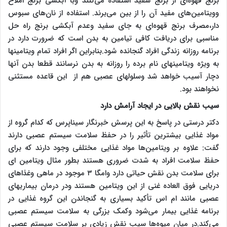
برنج قهوه‌ای از برنج سفید استفاده می‌کنند وبا آبکشی برنج املاح
وویتامین‌های مفید آن را از بین می‌برند. استفاده از نان‌های سبوس
دار،مصرف برنج قهوه‌ای به جای سفید وعدم آبکشی برنج راه حل
مناسبی برای دریافت کافی تیامین به بدن است که ضرورت دارد در
برنامه روزانه زندگی افراد گنجانده شود.بنابراین اگر افراد تمام ویتامینها
به ویژه ویتامینهای نام برده را روزانه به بدن نرسانند قطعا بدن آنها
دچار آسیب خواهد شد وسلولهای عصبی هم از این قاعده مستثنی
نخواهند بود.
سیب نقش بالایی در ایجاد آرامش دارد
دکتر درستی در پاسخ به این پرسش خبرنگار سیناپرس که کدام گروه از
مواد غذایی بیشترین تأثیر را در حفظ سلامت سیستم عصبی دارند
گفت: علاوه بر ویتامین‌ها مواد غذایی مختلفی وجود دارند که برای
حفظ سلامت افراد به شدت ضروری هستند بطور مثال ویتامین ای
برای سلامت بدن نقش حیاتی دارد وامگا ۳ موجود در ماهی وغذاهای
دریایی فوق العاده غنی از این ویتامین هستند ودر درمان بیماریهای
عصبی مانند ام اس تأکید بسیاری به گنجاندن این گروه غذایی در
برنامه غذایی بیمار می‌شود وکمک بزرگی به سلامت سیستم عصبی
می‌کند.در میان میوه‌ها سیب نقش زیادی بر سلامت سیستم عصبی