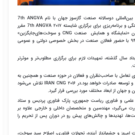
در سال ۱۳۹۳، میزبانی هفتمین همایش و نمایشگاه بین‌المللی دوسالانه صنعت گازسوز جهان با نام 7th ANGVA
۲۰۱۷ به جمهوری اسلامی ایران اعطا شد.به‌منظور هماهنگی و برنامه‌ریزی برای برگزاری شایسته 7th ANGVA ۲۰۱۷ مقرر
شد در سال‌های ۹۴ و ۹۵، دو پیش رویداد تحت عنوان «نمایشگاه و همایش صنعت CNG و سوخت‌های‌جایگزین»
برگزار شود که پیش رویداد نخست در ۱۶ و ۱۷ آذرماه ۹۴ با حضور فعالان صنعت در بخش خصوصی‌ دولتی و عمومی
د سال گذشته، تمهیدات لازم برای برگزاری مطلوب‌تر و موثرتر
ای تعامل با صاحب‌نظران و فعالان در حوزه صنعت و همچنین به
اشتراک گذاشتن بازار و فرصت‌هایی برای جذب سرمایه و توسعه صادرات خواهد بود.در IRAN CNG ۲۰۱۶ تلاش می‌شود
 علمی و فناوری ریاست جمهوری، پارک فناوری پردیس و ستاد
ورت می‌گیرد، مهندسین و متخصصان داخلی و خارجی علاوه بر
‌ها، تهدیدها و چالش‌های پیش رو در دوران پس از تحریم را
امروز و چشم‌انداز آینده، تحولات فناوری، اصلاح سبد سوخت،