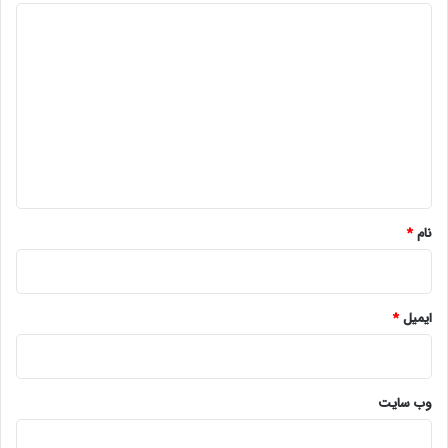
د
ی
د
گ
ا
ه
*
نام
*
ایمیل
*
وب‌ سایت