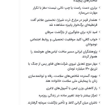
ساختارهای پیچیده
برتری دست راست یا چپ ذاتی نیست؛ مغز با تکرار
مهارت می‌سازد
هشدار قرمز در مزارع ذرت شیراز/ نخستین علائم آفت
قرنطینه‌ای برگ‌خوار پاییزه مشاهده شد
امید تازه برای جلوگیری از بازگشت سرطان
خواب کافی؛ کلید موفقیت تحصیلی و روابط اجتماعی
نوجوانان
پژوهشگران ایرانی مسیر ساخت لباس‌های هوشمند را
هموار کردند
مهار موج تعدیل نیروی شرکت‌های فناور پس از جنگ با
تزریق ۱۴۰ میلیارد تومان
بهبود گسترده شاخص‌های سلامت، رفاه و توانمندسازی
زنان با پیمایش ملی سلامت خانواده هند
راز کاهش وزن ایمن با آمپول‌های لاغری
تمرکز بیشتر با چند تغییر ساده در زندگی روزمره
ناشران میان گرانی کاغذ و تأخیر بازگشت سرمایه گرفتارند