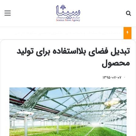
جستجو برای
منو
فاصله میان نخبگان و صنعت؛ چالش بزرگ تبدیل علم به فناوری
تبدیل فضای بلااستفاده برای تولید
محصول
۱۳۹۵-۰۷-۰۷