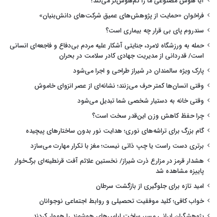
آیا هوش مصنوعی ما را کم‌هوش‌تر می‌کند؟
فراخوان «حمایت از پژوهش‌های عمیق شرکت‌های دانش‌بنیان»
سندروم پای بی قرار چه بیماری است؟
حمله به ورزشگاه لامرد، جنایتی آشکار علیه مردم بی‌دفاع و فاجعه‌ای انسانی
است/ قدردانی از مدیریت جهادی کادر سلامت در بحران
پارک ویژه سالمندان در شیراز طراحی و اجرا می‌شود
وقتی انسان‌ها کمتر حرف می‌زنند؛ نشانه‌ای از عصر انزوای خاموش
وقتی خانه به دستیار شخصی شما تبدیل می‌شود
چرا حفظ کاهش وزن این‌قدر سخت است؟
گام بزرگ برای تراشه‌های نوری؛ هدایت نور بدون ساختارهای پیچیده
برتری دست راست یا چپ ذاتی نیست؛ مغز با تکرار مهارت می‌سازد
هشدار قرمز در مزارع ذرت شیراز/ نخستین علائم آفت قرنطینه‌ای برگ‌خوار
پاییزه مشاهده شد
امید تازه برای جلوگیری از بازگشت سرطان
خواب کافی؛ کلید موفقیت تحصیلی و روابط اجتماعی نوجوانان
پژوهشگران ایرانی مسیر ساخت لباس‌های هوشمند را هموار کردند