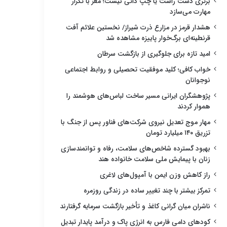
برتری دست راست یا چپ ذاتی نیست؛ مغز با تکرار
مهارت می‌سازد
هشدار قرمز در مزارع ذرت شیراز/ نخستین علائم آفت
قرنطینه‌ای برگ‌خوار پاییزه مشاهده شد
امید تازه برای جلوگیری از بازگشت سرطان
خواب کافی؛ کلید موفقیت تحصیلی و روابط اجتماعی
نوجوانان
پژوهشگران ایرانی مسیر ساخت لباس‌های هوشمند را
هموار کردند
مهار موج تعدیل نیروی شرکت‌های فناور پس از جنگ با
تزریق ۱۴۰ میلیارد تومان
بهبود گسترده شاخص‌های سلامت، رفاه و توانمندسازی
زنان با پیمایش ملی سلامت خانواده هند
راز کاهش وزن ایمن با آمپول‌های لاغری
تمرکز بیشتر با چند تغییر ساده در زندگی روزمره
ناشران میان گرانی کاغذ و تأخیر بازگشت سرمایه گرفتارند
کودهای دامی فارس به انرژی پاک و درآمد پایدار تبدیل