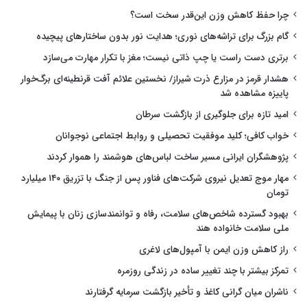
چرا حفظ کاهش وزن این‌قدر سخت است؟
گام بزرگ برای تراشه‌های نوری؛ هدایت نور بدون ساختارهای پیچیده
برتری دست راست یا چپ ذاتی نیست؛ مغز با تکرار مهارت می‌سازد
هشدار قرمز در مزارع ذرت شیراز/ نخستین علائم آفت قرنطینه‌ای برگ‌خوار
پاییزه مشاهده شد
امید تازه برای جلوگیری از بازگشت سرطان
خواب کافی؛ کلید موفقیت تحصیلی و روابط اجتماعی نوجوانان
پژوهشگران ایرانی مسیر ساخت لباس‌های هوشمند را هموار کردند
مهار موج تعدیل نیروی شرکت‌های فناور پس از جنگ با تزریق ۱۴۰ میلیارد
تومان
بهبود گسترده شاخص‌های سلامت، رفاه و توانمندسازی زنان با پیمایش
ملی سلامت خانواده هند
راز کاهش وزن ایمن با آمپول‌های لاغری
تمرکز بیشتر با چند تغییر ساده در زندگی روزمره
ناشران میان گرانی کاغذ و تأخیر بازگشت سرمایه گرفتارند