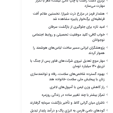
برتری دست راست یا چپ ذاتی نیست؛ مغز با تکرار
مهارت می‌سازد
هشدار قرمز در مزارع ذرت شیراز/ نخستین علائم آفت
قرنطینه‌ای برگ‌خوار پاییزه مشاهده شد
امید تازه برای جلوگیری از بازگشت سرطان
خواب کافی؛ کلید موفقیت تحصیلی و روابط اجتماعی
نوجوانان
پژوهشگران ایرانی مسیر ساخت لباس‌های هوشمند را
هموار کردند
مهار موج تعدیل نیروی شرکت‌های فناور پس از جنگ با
تزریق ۱۴۰ میلیارد تومان
بهبود گسترده شاخص‌های سلامت، رفاه و توانمندسازی
زنان با پیمایش ملی سلامت خانواده هند
راز کاهش وزن ایمن با آمپول‌های لاغری
تمرکز بیشتر با چند تغییر ساده در زندگی روزمره
ناشران میان گرانی کاغذ و تأخیر بازگشت سرمایه گرفتارند
کودهای دامی فارس به انرژی پاک و درآمد پایدار تبدیل