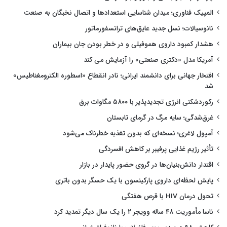
المپیک فناوری؛ میدان شناسایی استعدادها و اتصال نخبگان به صنعت
نانوسیالات؛ نسل جدید عایق‌های ترانسفورماتور
هشدار کمبود داروی هموفیلی و در خطر بودن جان بیماران
آمریکا مدل «دکتری صنعتی» را آزمایش می کند
افتخار جهانی برای دانشمند ایرانی؛ نادر انقطاع «اسطوره الکترومغناطیس»
شد
رکوردشکنی انرژی تجدیدپذیر با ۵۸۰۰ مگاوات برق
غرق‌شدگی؛ سایه مرگ در گرمای تابستان
آمپول لاغری؛ نسخه‌ای که بدون تغذیه خطرناک می‌شود
تأثیر رژیم غذایی پرفیبر بر کاهش افسردگی
اقتدار دانش‌بنیان‌ها در گروی حضور پایدار در بازار
پایش لحظه‌ای داروی پارکینسون با یک حسگر بدون باتری
تحول درمان HIV با قرص هفتگی
ناسا مأموریت ۴۸ ساله وویجر ۲ را یک سال دیگر تمدید کرد