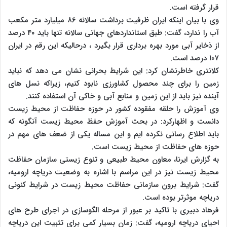
قرار گرفته است.
وی با بیان اینکه ایران ظرفیت برداشت سالانه ۸۶ میلیارد متر مکعب
آب را ندارد، گفت: طبق استانداردهای جهانی سالانه تنها باید ۴۰ درصد
از ذخایر آبی مورد بهره برداری قرار بگیرد ، درحالیکه این رقم در ایران
۱۰۷ درصد است.
کلانتری خاطرنشان کرد: این شرایط بحرانی نشان می دهد که نباید
زمین را برای چند محصول کشاورزی نابود کنیم، زیراکه نسل های
آینده نیز باید از این زمین و منابع آبی و خاکی آن استفاده کنند.
وی آموزش را حلقه مفقوده کشور در حوزه حفاظت از محیط زیست
دانست و اظهارکرد: در بحث آموزش حفظ محیط زیست آنگونه که
باید اطلاع رسانی نکرده ایم و این مساله یکی از ضعف های مهم در
حوزه های حفاظت از محیط زیست است.
به گزارش ایرنا، معاون محیط طبیعی و تنوع زیستی سازمان حفاظت
محیط زیست نیز در این مراسم با اشاره به وضعیت دریاچه ارومیه،
گفت: شرایط برون سازمانی حفاظت محیط زیست در شرایط کنونی
دریاچه موثرتر بوده است.
فرهاد دبیری با تاکید بر عبور از مرحله الگوسازی در اجرای طرح های
احیای دریاچه ارومیه، گفت: زمان بسیار کمی برای تثبیت این دریاچه