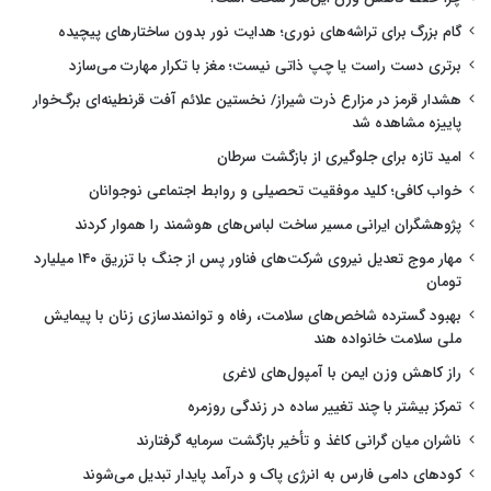
گام بزرگ برای تراشه‌های نوری؛ هدایت نور بدون ساختارهای پیچیده
برتری دست راست یا چپ ذاتی نیست؛ مغز با تکرار مهارت می‌سازد
هشدار قرمز در مزارع ذرت شیراز/ نخستین علائم آفت قرنطینه‌ای برگ‌خوار
پاییزه مشاهده شد
امید تازه برای جلوگیری از بازگشت سرطان
خواب کافی؛ کلید موفقیت تحصیلی و روابط اجتماعی نوجوانان
پژوهشگران ایرانی مسیر ساخت لباس‌های هوشمند را هموار کردند
مهار موج تعدیل نیروی شرکت‌های فناور پس از جنگ با تزریق ۱۴۰ میلیارد
تومان
بهبود گسترده شاخص‌های سلامت، رفاه و توانمندسازی زنان با پیمایش
ملی سلامت خانواده هند
راز کاهش وزن ایمن با آمپول‌های لاغری
تمرکز بیشتر با چند تغییر ساده در زندگی روزمره
ناشران میان گرانی کاغذ و تأخیر بازگشت سرمایه گرفتارند
کودهای دامی فارس به انرژی پاک و درآمد پایدار تبدیل می‌شوند