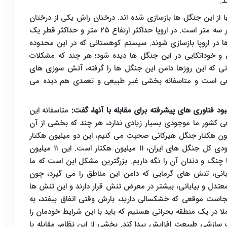
د.
از این جنگل ها بازسازی شده اند. درختان راش یکی از درختان
بسیار مرغوب در حوزه هیرکانی تا ارتفاع ۳۵ متر و قطر سه متر است. در اروپا حداکثر ارتفاع ۲۵ متر و حداکثر قطر یک
ها در اروپا بازسازی شوند. سیستم کوهستانی که در این محدوده
 خوداتکایی در این جنگل ها دیده شود؛ هر چند که مشکلات
تی که این روزها دامن این جنگل ها را گرفته، آتش سوزی های
عی است و متاسفانه بخشی غیر طبیعی و تعمدی هم دیده می
ود فناوری های پیشرفته برای مقابله با آنها، گفت:
متاسفانه این
ی کشور ما موجودی بسیار زیادی ندارد، هر چند که بخشی از آن
یون هکتار جنگل هیرکانی صحبت می کنیم، این دو میلیون هکتار
شامل جنگل های دامنه شمالی البرز می شود، اما موجودی کل جنگل های ایران، ۱۱ میلیون هکتار است. این ۱۱ میلیون
 چنگ و دندان آن را نگه داریم. بزرگترین مشکل این است که ما
بانی، تنش های گرمایی که دامن این مناطق را می گیرد، چون
عتدل و بیابانی، بیشتر در معرض تنش قرار دارند و این تنش ها
جاست موقعی که خشکسالی دارید، بارش وقتی اتفاق بیفتد، به
لا در یک منطقه بحرانی هستیم که باید با این شرایط خودمان را
زشی طبیعت افزایش پیدا کند. بخشی از این نظام، مقابله با