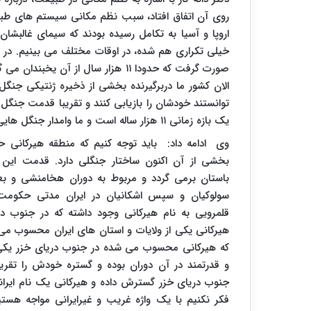
روی آن اتفاق افتاد، سبب نظم مکانی سیستم های طبی
اروپا و آسیا به تکامل رسیده بودند که سیمای غالبش
خیلی تکراری هم شده، در اوقات مختلف می بینیم. در آخ
صورت گرفت که حدودا ۱۱ هزار سال از آ
الان کشور ما دربرگیرنده بخشی از ذخیره ژنتیکی جنگ
توانستند خودشان را بازیابی کنند و تقریبا قدمت جنگل
یک بازه زمانی ۱۱ هزار ساله است و ما وامدار جنگل هایی از ۴۰ میلیون سال پیش هستیم.
وی ادامه داد: باید توجه کنیم که منطقه هیرکانی 
بخشی از آن اکنون ساختار جنگلی دارد. قدمت این ح
باستان برمی گردد و مربوط به دوران هخامنشی و بعد
سولوکیان و سپس اشکانیان در ایران مدتی حکومت 
قلمرویی به نام هیرکانی وجود داشته که در جنوب در
هیرکانی یکی از ولایات و استان های ایران محسوب م
که هیرکانی محسوب می شده در جنوب دریای خزر یکی 
و قدرتمند در آن دوران بوده و گستره خودش را تقری
جنوب دریای خزر گسترش داده و هیرکانی یک نام ایر
فکر نکنیم با یک واژه غریب و غیرایرانی مواجه هستی