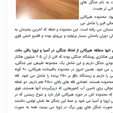
 به نام جنگل های
انی تر هست.
رد:
محدوده هیرکانی
شمالی البرز را شامل می
نستان می رفته است. این محدوده و خطه که آخرین یخبندان به
ن دوران باستان بسیار پرتولید و پررونق بوده و قلمرو خیلی قوی
س از یخبندان ۱۱ هزار سال پیش تنها منطقه هیرکانی از لحاظ جنگلی در آسیا و اروپا باقی ماند،
در این ۶ میلیون هکتار یک گستره ۲.۵ میلیون هکتاری رویشگاه جنگلی بوده که الان از آن ۲.۵ میلیون هکتار
جودی جنگل داریم و این شامل یک مجموعه طبیعی غیر جنگلی،
اکوسیستم های مرتعی، ساختارهای یخچالی، کوهستانی می شود. همین امروز در محدوده باقیمانده هیرکانی، ۹۰ گونه
درختی، بیش از ۲۰۰ گونه درختچه ای و ۱۵۰۰ گیاه علفی را داریم و زیستگاه بالغ بر ۲۵۰ پرنده را شامل می شود. قله
دماوند و تخت سلیمان از قلل بالای ۴ هزار متر در این محدوده هستند. تعدادی قله های بالای ۳۵۰۰ هم داریم. دو نقطه
چالی برای تامین آب کشورهایی که دربرگیرنده آنها هستند، فوق
ا ۱۱ قلمرو یخچالی داریم که محدوده اش در حوزه هیرکانی قرار دارد و تنوع زیستی که در
روپا و آسیا می شود و عملا این جنگل ها نقش لولایی داشتند
به صورت جنگل های پهن برگ در اروپا می بینید، همه به صورت