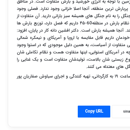
زمین با توجه به انرژی خورشید و بارش متفاوت است. در مناطق
 و پربارش ترین منطقه، آنجا اصلا خزانی وجود ندارد. فصلی وجود
نگل را به نام جنگل های همیشه سبز بارانی دارید. آن متفاوت از
منطقه معتدله است که در مدار ۶۰-۴۵ درجه است، یک نظام بارش در منطقه60-۴۵ داریم که فصل دارد، توزیع بارش ها
ند. آنجا همیشه بارش است. دکتر افشین دانه کار در پایان، افزود:
خودمان داریم قابل مقایسه با اروپا و آمریکای و نیمکره شمالی
لی متفاوت از آسیاست، به همین دلیل موجودی که در استوا وجود
 چه در آمریکای استوایی، اینها متفاوت هست و نظام تکاملی شان
نوع زیستی شان بالاست، تولیدشان متفاوت است و یک غنایی را
ل های معتدله می کنند.
گفتنی است، برنامه چرخ از شنبه تا چهارشنبه هر شب ساعت ۱۹ به کارگردانی، تهیه کنندگی و اجرای سیاوش صفاریان پور
Copy URL