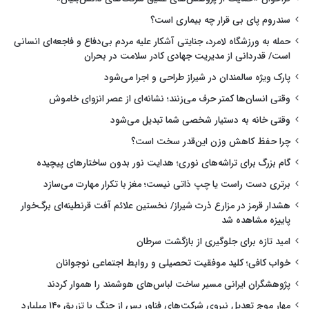
سندروم پای بی قرار چه بیماری است؟
حمله به ورزشگاه لامرد، جنایتی آشکار علیه مردم بی‌دفاع و فاجعه‌ای انسانی
است/ قدردانی از مدیریت جهادی کادر سلامت در بحران
پارک ویژه سالمندان در شیراز طراحی و اجرا می‌شود
وقتی انسان‌ها کمتر حرف می‌زنند؛ نشانه‌ای از عصر انزوای خاموش
وقتی خانه به دستیار شخصی شما تبدیل می‌شود
چرا حفظ کاهش وزن این‌قدر سخت است؟
گام بزرگ برای تراشه‌های نوری؛ هدایت نور بدون ساختارهای پیچیده
برتری دست راست یا چپ ذاتی نیست؛ مغز با تکرار مهارت می‌سازد
هشدار قرمز در مزارع ذرت شیراز/ نخستین علائم آفت قرنطینه‌ای برگ‌خوار
پاییزه مشاهده شد
امید تازه برای جلوگیری از بازگشت سرطان
خواب کافی؛ کلید موفقیت تحصیلی و روابط اجتماعی نوجوانان
پژوهشگران ایرانی مسیر ساخت لباس‌های هوشمند را هموار کردند
مهار موج تعدیل نیروی شرکت‌های فناور پس از جنگ با تزریق ۱۴۰ میلیارد