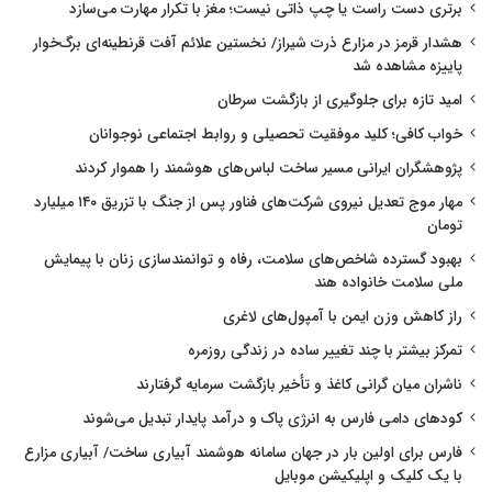
برتری دست راست یا چپ ذاتی نیست؛ مغز با تکرار مهارت می‌سازد
هشدار قرمز در مزارع ذرت شیراز/ نخستین علائم آفت قرنطینه‌ای برگ‌خوار
پاییزه مشاهده شد
امید تازه برای جلوگیری از بازگشت سرطان
خواب کافی؛ کلید موفقیت تحصیلی و روابط اجتماعی نوجوانان
پژوهشگران ایرانی مسیر ساخت لباس‌های هوشمند را هموار کردند
مهار موج تعدیل نیروی شرکت‌های فناور پس از جنگ با تزریق ۱۴۰ میلیارد
تومان
بهبود گسترده شاخص‌های سلامت، رفاه و توانمندسازی زنان با پیمایش
ملی سلامت خانواده هند
راز کاهش وزن ایمن با آمپول‌های لاغری
تمرکز بیشتر با چند تغییر ساده در زندگی روزمره
ناشران میان گرانی کاغذ و تأخیر بازگشت سرمایه گرفتارند
کودهای دامی فارس به انرژی پاک و درآمد پایدار تبدیل می‌شوند
فارس برای اولین بار در جهان سامانه هوشمند آبیاری ساخت/ آبیاری مزارع
با یک کلیک و اپلیکیشن موبایل