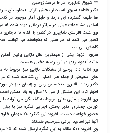
** شیوع ناباروری در ۱۰ درصد زوجین
دکتر فاطمه سروی استادیار بخش نازایی بیمارستان شری
اساس مشاهدات عینی در مراکز درمانی دیده شده که میز
وی علت افزایش ناباروری در کشور را اقدام به بارداری د
تصور می کنند که هر سنی که بخواهند می توانند صا
کاهش می یابد.
سروی افزود: یکی از مهمترین علل نازایی پائین آمدن
مانند آندومتریوز در این زمینه دخیل هستند.
وی ادامه داد: برخی از مشکلات نازایی نیز مربوط به م
های محیطی از جمله علل اصلی آن شناخته شده که در 
دکتر زینت قنبری متخصص زنان و زایمان نیز در مورد
اظهار کرد: این مشکل از سن ۱۸ سال به بالا ممکن است رخ دهد و کیفیت زندگی بیماران را دچار اختلال می کند.
وی افزود: بیماری های مربوط به کف لگن می تواند با
حضور خواهند داشت، ا
آنها نیز اساتید ایرانی غیرمقیم هستند.
وی افزود: ۵۰۰ مقاله به این کنگره ارسال شده که ۲۵ درصد از این تعداد به صورت سخنرانی ارایه می شود.