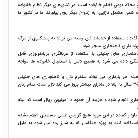
 محکم بودن نظام خانواده است؛ در کشورهای دیگر نظام خانواده
دن مشکل نازایی، به ازدواج دیگر روی بیاورند اما در کشور ما
 و گفت: استفاده از خدمات این رشته می تواند به پیشگیری از مرگ
اد دارای ناهنجاری منجر شود.
مادر و ناهنجاری های جنینی با استفاده از غربالگری پریانتولوژی قابل
است و اجازه سقط جنین در سن زیر ۲۰ هفتگی داده می شود به همین دلیل با استقبال خانواده ها مواجه
ت: هر بارداری می تواند سندرم دان یا ناهنجاری های جنینی
داشته باشد و به رغم اینکه این ناهنجاری ها در سنین ۳۵ سال به بالا در مادران بیشتر بروز می کند لازم است تمام زنان
جمال اظهار کرد: این غربالگری باید در سه ماهه اول بارداری انجام شود و هزینه آن حدود 15میلیون ریال است که البته
.
 باردار گفت: در این مورد هیچ گزارش علمی مستندی اعلام نشده
استفاده کنند به ویژه هنگامی که به شارژ زده می شود به دلیل