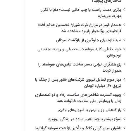
ساختارهای پیچیده
برتری دست راست یا چپ ذاتی نیست؛ مغز با تکرار
مهارت می‌سازد
هشدار قرمز در مزارع ذرت شیراز/ نخستین علائم آفت
قرنطینه‌ای برگ‌خوار پاییزه مشاهده شد
امید تازه برای جلوگیری از بازگشت سرطان
خواب کافی؛ کلید موفقیت تحصیلی و روابط اجتماعی
نوجوانان
پژوهشگران ایرانی مسیر ساخت لباس‌های هوشمند را
هموار کردند
مهار موج تعدیل نیروی شرکت‌های فناور پس از جنگ با
تزریق ۱۴۰ میلیارد تومان
بهبود گسترده شاخص‌های سلامت، رفاه و توانمندسازی
زنان با پیمایش ملی سلامت خانواده هند
راز کاهش وزن ایمن با آمپول‌های لاغری
تمرکز بیشتر با چند تغییر ساده در زندگی روزمره
ناشران میان گرانی کاغذ و تأخیر بازگشت سرمایه گرفتارند