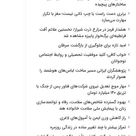
ساختارهای پیچیده
برتری دست راست یا چپ ذاتی نیست؛ مغز با تکرار
مهارت می‌سازد
هشدار قرمز در مزارع ذرت شیراز/ نخستین علائم آفت
قرنطینه‌ای برگ‌خوار پاییزه مشاهده شد
امید تازه برای جلوگیری از بازگشت سرطان
خواب کافی؛ کلید موفقیت تحصیلی و روابط اجتماعی
نوجوانان
پژوهشگران ایرانی مسیر ساخت لباس‌های هوشمند را
هموار کردند
مهار موج تعدیل نیروی شرکت‌های فناور پس از جنگ با
تزریق ۱۴۰ میلیارد تومان
بهبود گسترده شاخص‌های سلامت، رفاه و توانمندسازی
زنان با پیمایش ملی سلامت خانواده هند
راز کاهش وزن ایمن با آمپول‌های لاغری
تمرکز بیشتر با چند تغییر ساده در زندگی روزمره