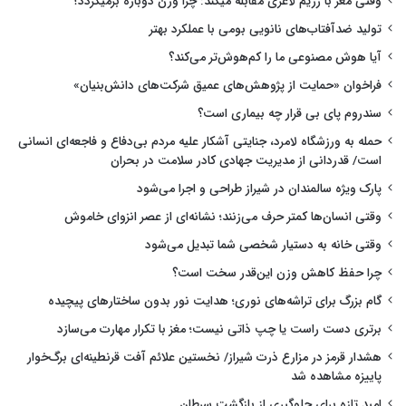
وقتی مغز با رژیم لاغری مقابله میکند: چرا وزن دوباره برمیگردد؟
تولید ضدآفتاب‌های نانویی بومی با عملکرد بهتر
آیا هوش مصنوعی ما را کم‌هوش‌تر می‌کند؟
فراخوان «حمایت از پژوهش‌های عمیق شرکت‌های دانش‌بنیان»
سندروم پای بی قرار چه بیماری است؟
حمله به ورزشگاه لامرد، جنایتی آشکار علیه مردم بی‌دفاع و فاجعه‌ای انسانی
است/ قدردانی از مدیریت جهادی کادر سلامت در بحران
پارک ویژه سالمندان در شیراز طراحی و اجرا می‌شود
وقتی انسان‌ها کمتر حرف می‌زنند؛ نشانه‌ای از عصر انزوای خاموش
وقتی خانه به دستیار شخصی شما تبدیل می‌شود
چرا حفظ کاهش وزن این‌قدر سخت است؟
گام بزرگ برای تراشه‌های نوری؛ هدایت نور بدون ساختارهای پیچیده
برتری دست راست یا چپ ذاتی نیست؛ مغز با تکرار مهارت می‌سازد
هشدار قرمز در مزارع ذرت شیراز/ نخستین علائم آفت قرنطینه‌ای برگ‌خوار
پاییزه مشاهده شد
امید تازه برای جلوگیری از بازگشت سرطان