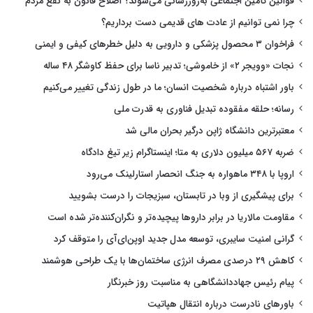
قوانین تأمین اجتماعی به‌روزرسانی می‌شوند؟ اصلاح قانون به نفع مردم
چرا نمی توانیم از عادت های قدیمی دست برداریم؟
فراخوان ۳ محصول پزشکی و دارویی به دلیل خطرهای کیفی و ایمنی
نجات «وویجر ۲» از خاموشی؛ تدبیر ناسا برای حفظ کاوشگر ۴۸ ساله
باور اشتباه درباره شخصیت انسان؛ ما در طول زندگی تغییر می‌کنیم
رسانه؛ حلقه مفقوده تبدیل فناوری به قدرت ملی
معتبرترین دانشگاه ژاپن درگیر بحران مالی شد
ضربه ۵۶۷ میلیون دلاری به متا؛ اینستاگرام زیر تیغ دادگاه
اروپا با ۳۴۸ ماهواره به جنگ انحصار استارلینک می‌رود
برای پیشگیری از وبا در تابستان، سبزیجات را درست بشویید
مقاومت مالاریا در برابر داروها پیچیده‌تر و نگران‌کننده‌تر شده است
گرانی امنیت سایبری، توسعه مدل جدید اوپن‌ای‌آی را متوقف کرد
کاهش ۲۹ درصدی مصرف انرژی ساختمان‌ها با یک طراحی هوشمند
پیام رئیس جهاددانشگاهی به مناسبت روز خبرنگار
باورهای نادرست درباره انتقال هپاتیت