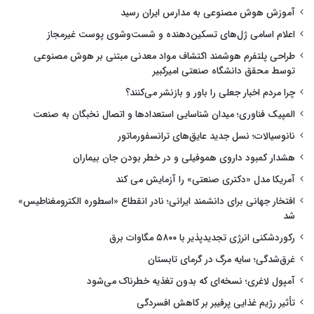
آموزش هوش مصنوعی به مدارس ایران رسید
اعلام اسامی ژل‌های تسکین‌دهنده و شست‌وشوی پوست غیرمجاز
طراحی پلتفرم هوشمند اکتشاف مواد معدنی مبتنی بر هوش مصنوعی
توسط محقق دانشگاه صنعتی امیرکبیر
چرا مردم اخبار جعلی را باور و بازنشر می‌کنند؟
المپیک فناوری؛ میدان شناسایی استعدادها و اتصال نخبگان به صنعت
نانوسیالات؛ نسل جدید عایق‌های ترانسفورماتور
هشدار کمبود داروی هموفیلی و در خطر بودن جان بیماران
آمریکا مدل «دکتری صنعتی» را آزمایش می کند
افتخار جهانی برای دانشمند ایرانی؛ نادر انقطاع «اسطوره الکترومغناطیس»
شد
رکوردشکنی انرژی تجدیدپذیر با ۵۸۰۰ مگاوات برق
غرق‌شدگی؛ سایه مرگ در گرمای تابستان
آمپول لاغری؛ نسخه‌ای که بدون تغذیه خطرناک می‌شود
تأثیر رژیم غذایی پرفیبر بر کاهش افسردگی