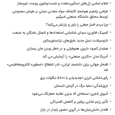
اعلام اسامی ژل‌های تسکین‌دهنده و شست‌وشوی پوست غیرمجاز
طراحی پلتفرم هوشمند اکتشاف مواد معدنی مبتنی بر هوش مصنوعی
توسط محقق دانشگاه صنعتی امیرکبیر
چرا مردم اخبار جعلی را باور و بازنشر می‌کنند؟
المپیک فناوری؛ میدان شناسایی استعدادها و اتصال نخبگان به صنعت
نانوسیالات؛ نسل جدید عایق‌های ترانسفورماتور
هشدار کمبود داروی هموفیلی و در خطر بودن جان بیماران
آمریکا مدل «دکتری صنعتی» را آزمایش می کند
افتخار جهانی برای دانشمند ایرانی؛ نادر انقطاع «اسطوره الکترومغناطیس»
شد
رکوردشکنی انرژی تجدیدپذیر با ۵۸۰۰ مگاوات برق
غرق‌شدگی؛ سایه مرگ در گرمای تابستان
آمپول لاغری؛ نسخه‌ای که بدون تغذیه خطرناک می‌شود
تأثیر رژیم غذایی پرفیبر بر کاهش افسردگی
اقتدار دانش‌بنیان‌ها در گروی حضور پایدار در بازار