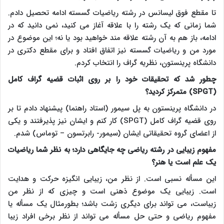
تا مقطع فوق لیسانس در رشته ریاضیات گسسته ادامه تحصیل دادم.
شما زمانی که یک رشته را با علاقه آغاز می کنید، نمی دانید که در
ادامه، باز هم به آن رشته علاقه مند خواهید بود یا نه؛ این موضوع در
مورد من و ریاضیات گسسته نیز اتفاق افتاد و برای مقطع دکتری در
دانشگاه پرینستون، نظریه گراف را انتخاب کردم.
چطور شد که تحقیقات خود را بر روی اثبات قضیه گراف کامل
(SPGT)
متمرکز کردید؟
در دانشگاه پرینستون به پل سیمور (استاد راهنما) پیشنهاد دادم تا بر
روی قضیه گراف کامل
(SPGT)
کار کنم و ایشان نیز پذیرفتند و یکی
از اعضای گروه تحقیقاتی ایشان (سیمور- رابرتسون – توماس) شدم.
مفهوم زیبایی در رشته ریاضی چه جایگاهی دارد؛ به نظر شما ریاضیات
یک علم است یا هنر؟
این مسأله نسبی است. از نظر من، زیبایی انگیزه حرکت و هدایت
است. زیبایی یک موضوع ذهنی است و چیزی که از نظر من
زیباست، می تواند برای دیگری زشت باشد؛ بطورمثال یک مسأله یا
مفهوم ریاضی و حتی حل مسأله می تواند از نظر برخی افراد زیبا