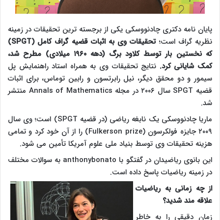
پایان نامه دکتری چادنووسکی یکی از برجسته ترین تحقیقات در زمینه
نظریه گراف است؛
تحقیقات وی به اثبات قضیه گراف کامل
(SPGT)
که نخستین بار توسط کلاود برگ (دهه ۱۹۶۰ میلادی) مطرح شد،
کمک شایانی کرد.
نتایج تحقیقات وی به همراه استاد راهنمایش پل
سیمور و دو محقق دیگر، نیل رابرتسون و رابین توماس، برای اثبات
قضیه
SPGT
سال ۲۰۰۶ در مجله
Annals of Mathematics
منتشر
شد.
ماریا چادنووسکی یک نابغه ریاضی (در قضیه
SPGT
) است؛ وی سال
۲۰۰۹ جایزه فولکرسون
(Fulkerson prize)
را از آن خود کرد و تمامی
هزینه تحقیقات وی توسط بنیاد ملی علوم آمریکا تأمین می شود.
این بانوی ریاضیدان در گفتگو با
anthonybonato
به سوالات مختلف
در زمینه ریاضیات پاسخ داده است.
از چه زمانی به ریاضیات
علاقه مند شدید؟
زمان دقیقی را به خاطر