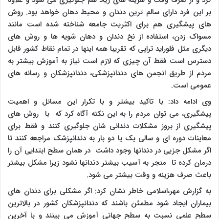
کرد و از صرف وقت و هزینه های زیاد هم جلوگیری می شود و علاوه
بر این فرد دارای سالم ترین دندان و محیط دهان خواهد بود. روش
های پیشگیری هم برای اکثریت جامعه شناخته شده است مانند
مسواک زدن، استفاده از نخ دندان و دهان شویه ها و روش های
دیگری مثل فلوراید تراپی که تقریبا همه اینها در تمام نقاط کشور قابل
دسترس است فقط آن چیزی که لازم است نیاز به آموزش بیشتر به
مردم از طریق انجمن های دندانپزشکی، دندانپزشکان و رسانه های
عمومی است.
وی ادامه داد: با تاکید بیشتر و با تکرار این مسائل و اهمیت
پیشگیری، می توان مردم را به این نکته آگاه کرد که با روش های
پیشگیری از بروز مشکلات دندانی شان جلوگیری کنند و فقط برای
معاینات دوره ای و سالی یک یا دو بار به دندانپزشک مراجعه کنند تا
اگر مشکل جزیی در دندانها وجود داشت در همان سطح ابتدایی آن را
درمان کرده تا منجر به آسیب بیشتر دندانها نشود زیرا مشکل بیشتر
باعث صرف هزینه و وقت بیشتر می شود.
به گزارش مهر،اسلامی خاطر نشان کرد: اگر مشکلی برای دندان های
بیماران ایجاد شود مطمئن باشند که دندانپزشکان کشور در بالاترین
سطح علمی نسبت به سطح جهانی آموزش می بینند و با آخرین