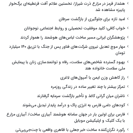
هشدار قرمز در مزارع ذرت شیراز/ نخستین علائم آفت قرنطینه‌ای برگ‌خوار
پاییزه مشاهده شد
امید تازه برای جلوگیری از بازگشت سرطان
خواب کافی؛ کلید موفقیت تحصیلی و روابط اجتماعی نوجوانان
پژوهشگران ایرانی مسیر ساخت لباس‌های هوشمند را هموار کردند
مهار موج تعدیل نیروی شرکت‌های فناور پس از جنگ با تزریق ۱۴۰ میلیارد
تومان
بهبود گسترده شاخص‌های سلامت، رفاه و توانمندسازی زنان با پیمایش
ملی سلامت خانواده هند
راز کاهش وزن ایمن با آمپول‌های لاغری
تمرکز بیشتر با چند تغییر ساده در زندگی روزمره
ناشران میان گرانی کاغذ و تأخیر بازگشت سرمایه گرفتارند
کودهای دامی فارس به انرژی پاک و درآمد پایدار تبدیل می‌شوند
فارس برای اولین بار در جهان سامانه هوشمند آبیاری ساخت/ آبیاری مزارع
با یک کلیک و اپلیکیشن موبایل
رکورد نگران‌کننده ساخت خبر جعلی با ظاهری واقعی با چت‌جی‌پی‌تی