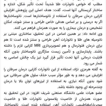
مطلب که خواص نانوذرات طلا شدیداً تحت تأثیر شکل، اندازه و
ساختار کریستالی آنها است، گفت: هدف اصلی این پژوهش افزایش
کارایی درمان سرطان با استفاده از نانوساختارها است. نانوساختارها
اگر به درستی و بر اساس هدفی خاص طراحی و سنتز شوند، امکان
تشخیص و درمان بیماری را به صورت همزمان فراهم می کنند.
وی ادامه داد: بر همین اساس در این تحقیق، ساختاری مبتنی بر
نانومیله های طلا و نانوذرات آهن طراحی و سنتز شده است تا هم
برای درمان فتوترمال و هم تصویربرداری MRI کارایی لازم را داشته
باشند. پایدارسازی و تأمین زیست سازگاری نانوساختار بدون آنکه
قابلیت درمانی آنها تحت تأثیر قرار گیرد نیز یک چالش اساسی به
شمار می رود.
به گفته هرمزی نژاد، استفاده از این نانوذرات کارایی درمان سرطان را
افزایش می دهد و به طور مؤثر سبب حذف سلول های سرطانی می
شود بدون آنکه نیازی به استفاده از لیزرهای توان بالا یا درمان
چندمرحله ای وجود داشته باشد.
عضو هیات علمی دانشگاه صنعتی شریف افزود: در این تحقیق به
صورت همزمان از خاصیت پلاسمونی نانوذرات طلا و خاصیت
سوپرپارامغناطیسی نانوذرات آهن استفاده شده است. نانوساختار